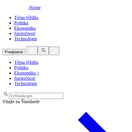
Home
Téma týždňa
Politika
Ekonomika
Spoločnosť
Technológie
Predplatné
Téma týždňa
Politika
Ekonomika
>
Spoločnosť
Technológie
Vitajte na Štandarde