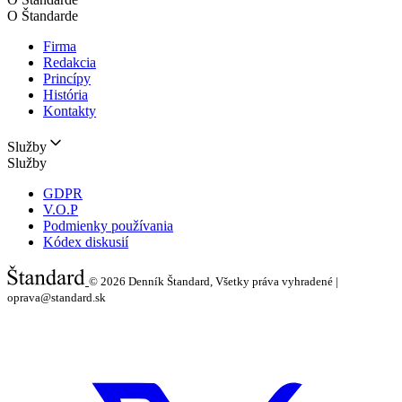
O Štandarde
Firma
Redakcia
Princípy
História
Kontakty
Služby
Služby
GDPR
V.O.P
Podmienky používania
Kódex diskusií
© 2026
Denník Štandard, Všetky práva vyhradené |
oprava@standard.sk