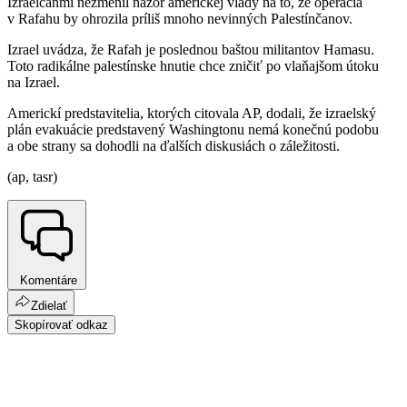
Izraelčanmi nezmenil názor americkej vlády na to, že operácia
v Rafahu by ohrozila príliš mnoho nevinných Palestínčanov.
Izrael uvádza, že Rafah je poslednou baštou militantov Hamasu.
Toto radikálne palestínske hnutie chce zničiť po vlaňajšom útoku
na Izrael.
Americkí predstavitelia, ktorých citovala AP, dodali, že izraelský
plán evakuácie predstavený Washingtonu nemá konečnú podobu
a obe strany sa dohodli na ďalších diskusiách o záležitosti.
(ap, tasr)
Komentáre
Zdielať
Skopírovať odkaz