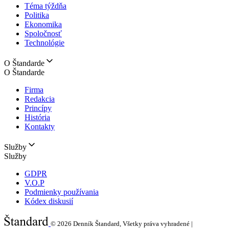
Téma týždňa
Politika
Ekonomika
Spoločnosť
Technológie
O Štandarde
O Štandarde
Firma
Redakcia
Princípy
História
Kontakty
Služby
Služby
GDPR
V.O.P
Podmienky používania
Kódex diskusií
© 2026
Denník Štandard, Všetky práva vyhradené |