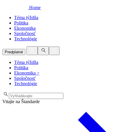
Home
Téma týždňa
Politika
Ekonomika
Spoločnosť
Technológie
Predplatné
Téma týždňa
Politika
Ekonomika
>
Spoločnosť
Technológie
Vitajte na Štandarde