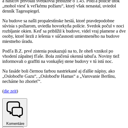
a hasičov privolali svedkovia približne o 1.45. Podľa polície útok
„mohol viesť k veľkému požiaru“, ktorý však nenastal, uviedol
denník Tagesspiegel.
Na budove sa našli propalestínske heslá, ktoré pravdepodobne
súvisia s požiarom, uviedla hovorkyňa polície. Svedok počul v noci
rozbíjanie okien. Keď sa priblížil k budove, videl vraj plamene a dve
osoby, ktoré liezli z lešenia v súčasnosti umiestneného na budove
miestneho úradu.
Podľa B.Z. prvé zistenia poukazujú na to, že oheň vznikol po
vhodení zápalnej fľaše. Bola zničená okenná tabuľa. Noviny tiež
informovali o graffiti na vonkajšej stene budovy v tú istú noc.
Na fasáde boli čiernou farbou nastriekané aj ďalšie nápisy, ako
„Osloboďte Gazu“, „Osloboďte Hamas“ a „Varovanie Berlínu,
necháme ho zhorieť“.
(
die zeit
)
Komentáre