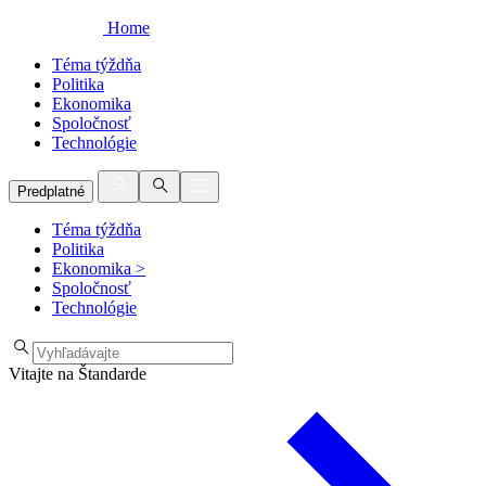
Home
Téma týždňa
Politika
Ekonomika
Spoločnosť
Technológie
Predplatné
Téma týždňa
Politika
Ekonomika
>
Spoločnosť
Technológie
Vitajte na Štandarde