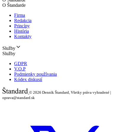
O Štandarde
Firma
Redakcia
Princípy
História
Kontakty
Služby
Služby
GDPR
V.O.P
Podmienky používania
Kódex diskusií
© 2026
Denník Štandard, Všetky práva vyhradené |
oprava@standard.sk