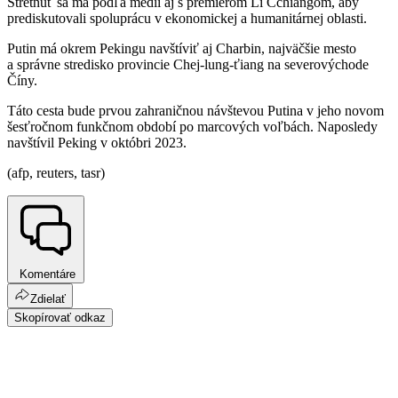
Stretnúť sa má podľa médií aj s premiérom Li Čchiangom, aby
prediskutovali spoluprácu v ekonomickej a humanitárnej oblasti.
Putin má okrem Pekingu navštíviť aj Charbin, najväčšie mesto
a správne stredisko provincie Chej-lung-ťiang na severovýchode
Číny.
Táto cesta bude prvou zahraničnou návštevou Putina v jeho novom
šesťročnom funkčnom období po marcových voľbách. Naposledy
navštívil Peking v októbri 2023.
(afp, reuters, tasr)
Komentáre
Zdielať
Skopírovať odkaz