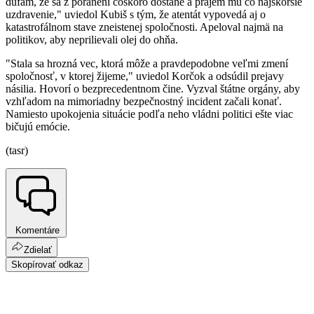
dúfam, že sa z poranení čoskoro dostane a prajem mu čo najskoršie
uzdravenie," uviedol Kubiš s tým, že atentát vypovedá aj o
katastrofálnom stave zneistenej spoločnosti. Apeloval najmä na
politikov, aby neprilievali olej do ohňa.
"Stala sa hrozná vec, ktorá môže a pravdepodobne veľmi zmení
spoločnosť, v ktorej žijeme," uviedol Korčok a odsúdil prejavy
násilia. Hovorí o bezprecedentnom čine. Vyzval štátne orgány, aby
vzhľadom na mimoriadny bezpečnostný incident začali konať.
Namiesto upokojenia situácie podľa neho vládni politici ešte viac
bičujú emócie.
(tasr)
Komentáre
Zdielať
Skopírovať odkaz