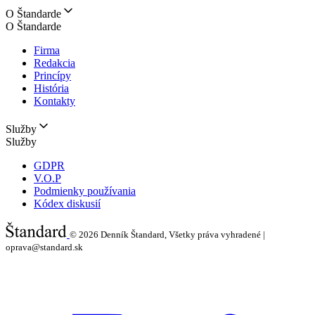
O Štandarde
O Štandarde
Firma
Redakcia
Princípy
História
Kontakty
Služby
Služby
GDPR
V.O.P
Podmienky používania
Kódex diskusií
© 2026
Denník Štandard, Všetky práva vyhradené |
oprava@standard.sk