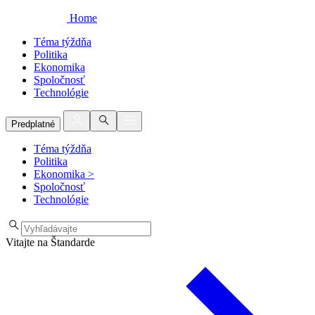
Home
Téma týždňa
Politika
Ekonomika
Spoločnosť
Technológie
Predplatné
Téma týždňa
Politika
Ekonomika
>
Spoločnosť
Technológie
Vitajte na Štandarde