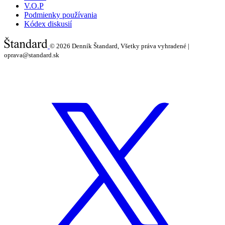
V.O.P
Podmienky používania
Kódex diskusií
© 2026
Denník Štandard, Všetky práva vyhradené |
oprava@standard.sk