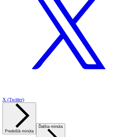
X (Twitter)
Ďalšia minúta
Predošlá minúta