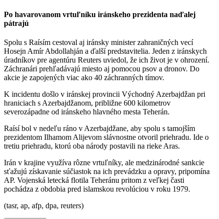
Po havarovanom vrtuľníku iránskeho prezidenta naďalej
pátrajú
Spolu s Raísím cestoval aj iránsky minister zahraničných vecí
Hosejn Amír Abdollahján a ďalší predstavitelia. Jeden z iránskych
úradníkov pre agentúru Reuters uviedol, že ich život je v ohrození.
Záchranári prehľadávajú miesto aj pomocou psov a dronov. Do
akcie je zapojených viac ako 40 záchranných tímov.
K incidentu došlo v iránskej provincii Východný Azerbajdžan pri
hraniciach s Azerbajdžanom, približne 600 kilometrov
severozápadne od iránskeho hlavného mesta Teherán.
Raísí bol v nedeľu ráno v Azerbajdžane, aby spolu s tamojším
prezidentom Ilhamom Alijevom slávnostne otvoril priehradu. Ide o
tretiu priehradu, ktorú oba národy postavili na rieke Aras.
Irán v krajine využíva rôzne vrtuľníky, ale medzinárodné sankcie
sťažujú získavanie súčiastok na ich prevádzku a opravy, pripomína
AP. Vojenská letecká flotila Teheránu pritom z veľkej časti
pochádza z obdobia pred islamskou revolúciou v roku 1979.
(tasr, ap, afp, dpa, reuters)