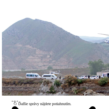
Ďalšie správy nájdete potiahnutím.