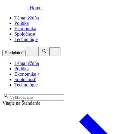
Home
Téma týždňa
Politika
Ekonomika
Spoločnosť
Technológie
Predplatné
Téma týždňa
Politika
Ekonomika
>
Spoločnosť
Technológie
Vitajte na Štandarde