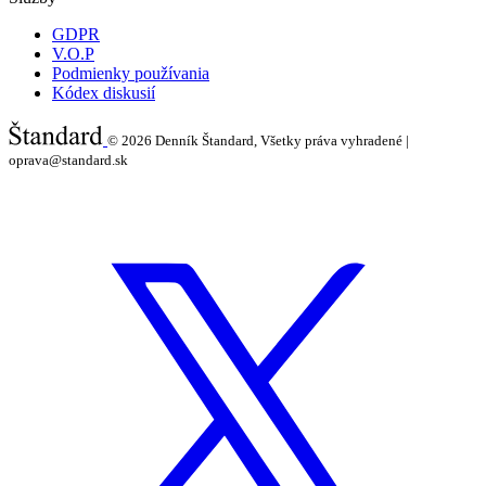
GDPR
V.O.P
Podmienky používania
Kódex diskusií
© 2026
Denník Štandard, Všetky práva vyhradené |
oprava@standard.sk