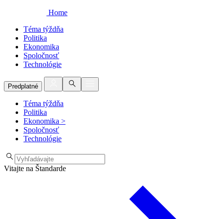
Home
Téma týždňa
Politika
Ekonomika
Spoločnosť
Technológie
Predplatné
Téma týždňa
Politika
Ekonomika
>
Spoločnosť
Technológie
Vitajte na Štandarde