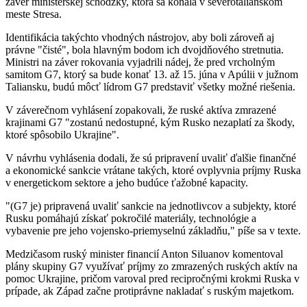
záver ministerskej schôdzky, ktorá sa konala v severotalianskom
meste Stresa.
Identifikácia takýchto vhodných nástrojov, aby boli zároveň aj
právne "čisté", bola hlavným bodom ich dvojdňového stretnutia.
Ministri na záver rokovania vyjadrili nádej, že pred vrcholným
samitom G7, ktorý sa bude konať 13. až 15. júna v Apúlii v južnom
Taliansku, budú môcť lídrom G7 predstaviť všetky možné riešenia.
V záverečnom vyhlásení zopakovali, že ruské aktíva zmrazené
krajinami G7 "zostanú nedostupné, kým Rusko nezaplatí za škody,
ktoré spôsobilo Ukrajine".
V návrhu vyhlásenia dodali, že sú pripravení uvaliť ďalšie finančné
a ekonomické sankcie vrátane takých, ktoré ovplyvnia príjmy Ruska
v energetickom sektore a jeho budúce ťažobné kapacity.
"(G7 je) pripravená uvaliť sankcie na jednotlivcov a subjekty, ktoré
Rusku pomáhajú získať pokročilé materiály, technológie a
vybavenie pre jeho vojensko-priemyselnú základňu," píše sa v texte.
Medzičasom ruský minister financií Anton Siluanov komentoval
plány skupiny G7 využívať príjmy zo zmrazených ruských aktív na
pomoc Ukrajine, pričom varoval pred recipročnými krokmi Ruska v
prípade, ak Západ začne protiprávne nakladať s ruským majetkom.