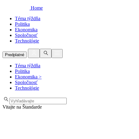
Home
Téma týždňa
Politika
Ekonomika
Spoločnosť
Technológie
Predplatné
Téma týždňa
Politika
Ekonomika
>
Spoločnosť
Technológie
Vitajte na Štandarde