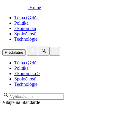
Home
Téma týždňa
Politika
Ekonomika
Spoločnosť
Technológie
Predplatné
Téma týždňa
Politika
Ekonomika
>
Spoločnosť
Technológie
Vitajte na Štandarde