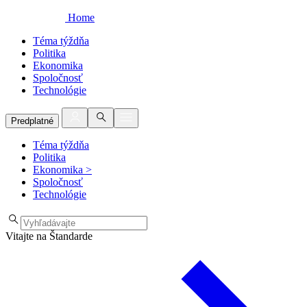
Home
Téma týždňa
Politika
Ekonomika
Spoločnosť
Technológie
Predplatné
Téma týždňa
Politika
Ekonomika
>
Spoločnosť
Technológie
Vitajte na Štandarde