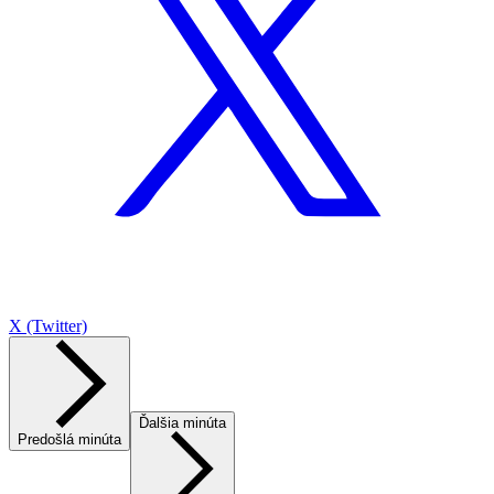
X (Twitter)
Ďalšia minúta
Predošlá minúta