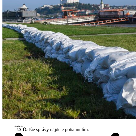
Ďalšie správy nájdete potiahnutím.