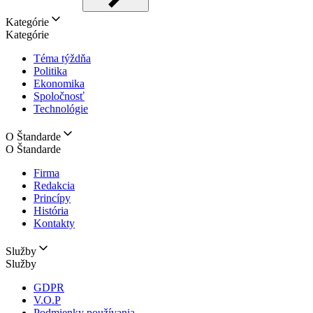
Kategórie
Kategórie
Téma týždňa
Politika
Ekonomika
Spoločnosť
Technológie
O Štandarde
O Štandarde
Firma
Redakcia
Princípy
História
Kontakty
Služby
Služby
GDPR
V.O.P
Podmienky používania