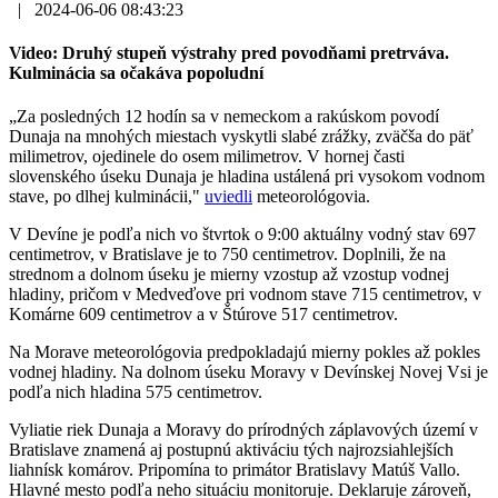
|
2024-06-06 08:43:23
Video: Druhý stupeň výstrahy pred povodňami pretrváva.
Kulminácia sa očakáva popoludní
„Za posledných 12 hodín sa v nemeckom a rakúskom povodí
Dunaja na mnohých miestach vyskytli slabé zrážky, zväčša do päť
milimetrov, ojedinele do osem milimetrov. V hornej časti
slovenského úseku Dunaja je hladina ustálená pri vysokom vodnom
stave, po dlhej kulminácii,"
uviedli
meteorológovia.
V Devíne je podľa nich vo štvrtok o 9:00 aktuálny vodný stav 697
centimetrov, v Bratislave je to 750 centimetrov. Doplnili, že na
strednom a dolnom úseku je mierny vzostup až vzostup vodnej
hladiny, pričom v Medveďove pri vodnom stave 715 centimetrov, v
Komárne 609 centimetrov a v Štúrove 517 centimetrov.
Na Morave meteorológovia predpokladajú mierny pokles až pokles
vodnej hladiny. Na dolnom úseku Moravy v Devínskej Novej Vsi je
podľa nich hladina 575 centimetrov.
Vyliatie riek Dunaja a Moravy do prírodných záplavových území v
Bratislave znamená aj postupnú aktiváciu tých najrozsiahlejších
liahnísk komárov. Pripomína to primátor Bratislavy Matúš Vallo.
Hlavné mesto podľa neho situáciu monitoruje. Deklaruje zároveň,