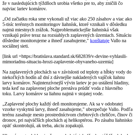
že v nasledujúcich týždňoch urobia všetko pre to, aby zničili čo
najviac lariev komárov.
„Od začiatku roka sme vykonali už viac ako 250 zásahov a viac ako
5-tisíc terénnych monitoringov liahnísk, ktoré vznikali v dôsledku
najmä miestnych zrážok. Najproblematickejšie liahniská však
vznikajú práve teraz na rozsiahlych zaplavených územiach. Situáciu
dôsledne monitorujeme a ihneď zasahujeme,"
konštatuje
Vallo na
sociálnej sieti.
[link url =https://bratislava.standard.sk/682839/v-devine-vyhlasili-
mimoriadnu-situaciu-hrozi-zaplavenie-obyvaneho-uzemia]
Na zaplavených plochách sa v závislosti od teploty a hĺbky vody do
niekoľkých hodín až dní z dávnejšie nakladených vajíčok liahnu
larvy komárov. Najintenzívnejší vývin lariev je po ustálení hladiny,
teda keď na zaplavenej ploche prestáva prúdiť voda z hlavného
toku. Larvy komárov sa liahnu najmä v stojatej vode.
„Zaplavené plochy každý deň monitorujeme. Ak sa v odobratej
vzorke vyskytnú larvy, ihneď zasahujeme," ubezpečuje Vallo. Podľa
terénu zasahuje mesto prostredníctvom chrbtových chrličov, člnov či
dronov, pri najväčších plochách aj helikoptérou. Po zásahu liahnisko
opäť skontrolujú, ak treba, akciu zopakujú.