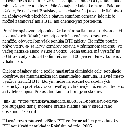
Hlavné mesto deklaruje, že v nasledujúcich dňoch a týždňoch bude
robiť všetko pre to, aby zničilo čo najviac lariev komárov. Faktom
však je, že na území Bratislavy sa nachádzajú aj rozsiahle liahniská
na záplavových plochách s piatym stupňom ochrany, kde nie je
možné zasahovať ani s BTI, ani chemickými postrekmi.
Primátor opätovne pripomína, že komáre sa liahnu aj na dvoroch či
v záhradkách. V takýchto prípadoch hlavné mesto zasahovať
nemôže, obyvateľom však ponúka BTI tablety. Tie môžu použiť
práve vtedy, ak sa larvy komárov objavia v záhradnom jazierku, vo
väčšej nádržke alebo v sude s vodou. Jedna tableta má vystačiť na
50 litrov vody a do 24 hodín má zničiť 100 percent lariev komárov
v liahnisku.
Cieľom zásahov nie je podľa magistrátu eliminácia celej populácie
komárov, ale minimalizácia ich kalamitného liahnutia. Hlavné mesto
využíva larvicíd BTI, ktorým môže na rozdiel od škodlivých
chemických postrekov zasahovať aj v chránených územiach tretieho
a štvrtého stupňa. Pre ostatnú faunu a flóru je neškodný.
[link url =https://bratislava.standard.sk/681521/bbratislava-stavia-
pre-stupajuci-dunaj-mobilne-hradze-hladina-ma-v-stredu-rano-
dosiahnut-770-cm]
Hlavné mesto zároveň prišlo s BTI vo forme tabliet pre záhradky.
BTI používajú napríklad v Rakúsku od roku 2005.