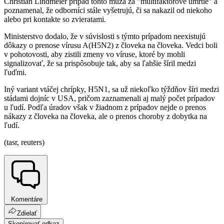
Christian Lindmeier prípad tohto muža za "multifaktorové úmrtie" a
poznamenal, že odborníci stále vyšetrujú, či sa nakazil od niekoho
alebo pri kontakte so zvieratami.
Ministerstvo dodalo, že v súvislosti s týmto prípadom neexistujú
dôkazy o prenose vírusu A(H5N2) z človeka na človeka. Vedci boli
v pohotovosti, aby zistili zmeny vo víruse, ktoré by mohli
signalizovať, že sa prispôsobuje tak, aby sa ľahšie šíril medzi
ľuďmi.
Iný variant vtáčej chrípky, H5N1, sa už niekoľko týždňov šíri medzi
stádami dojníc v USA, pričom zaznamenali aj malý počet prípadov
u ľudí. Podľa úradov však v žiadnom z prípadov nejde o prenos
nákazy z človeka na človeka, ale o prenos choroby z dobytka na
ľudí.
(tasr, reuters)
Komentáre
Zdielať
Skopírovať odkaz