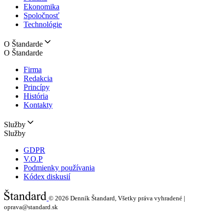
Ekonomika
Spoločnosť
Technológie
O Štandarde
O Štandarde
Firma
Redakcia
Princípy
História
Kontakty
Služby
Služby
GDPR
V.O.P
Podmienky používania
Kódex diskusií
© 2026
Denník Štandard, Všetky práva vyhradené |
oprava@standard.sk