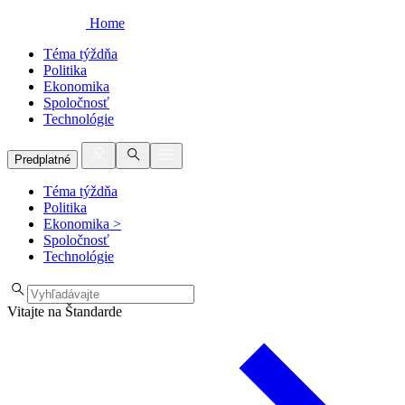
Home
Téma týždňa
Politika
Ekonomika
Spoločnosť
Technológie
Predplatné
Téma týždňa
Politika
Ekonomika
>
Spoločnosť
Technológie
Vitajte na Štandarde