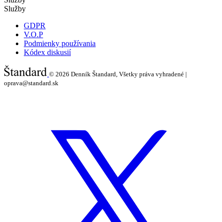
Služby
GDPR
V.O.P
Podmienky používania
Kódex diskusií
© 2026
Denník Štandard, Všetky práva vyhradené |
oprava@standard.sk