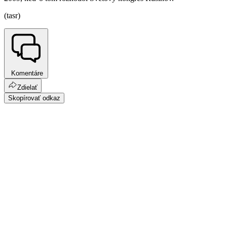
(tasr)
Komentáre
Zdielať
Skopírovať odkaz