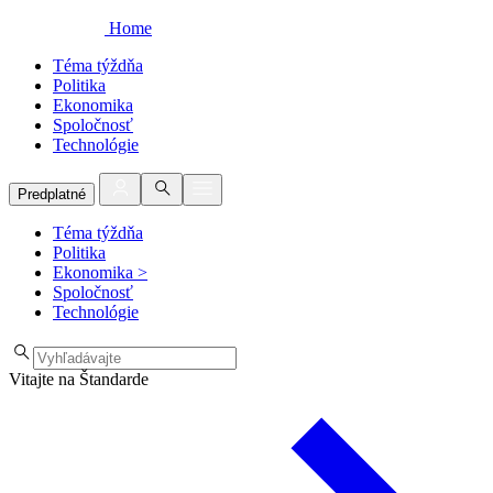
Home
Téma týždňa
Politika
Ekonomika
Spoločnosť
Technológie
Predplatné
Téma týždňa
Politika
Ekonomika
>
Spoločnosť
Technológie
Vitajte na Štandarde