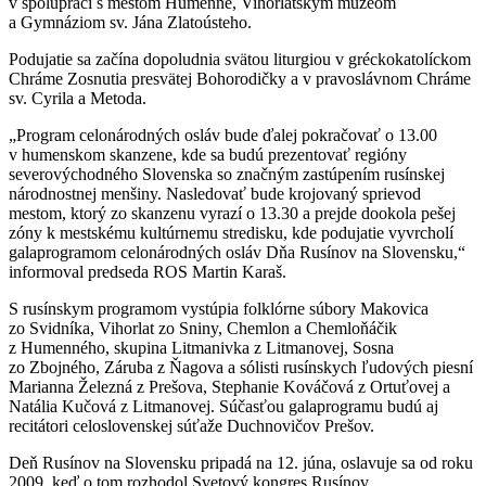
v spolupráci s mestom Humenné, Vihorlatským múzeom
a Gymnáziom sv. Jána Zlatoústeho.
Podujatie sa začína dopoludnia svätou liturgiou v gréckokatolíckom
Chráme Zosnutia presvätej Bohorodičky a v pravoslávnom Chráme
sv. Cyrila a Metoda.
„Program celonárodných osláv bude ďalej pokračovať o 13.00
v humenskom skanzene, kde sa budú prezentovať regióny
severovýchodného Slovenska so značným zastúpením rusínskej
národnostnej menšiny. Nasledovať bude krojovaný sprievod
mestom, ktorý zo skanzenu vyrazí o 13.30 a prejde dookola pešej
zóny k mestskému kultúrnemu stredisku, kde podujatie vyvrcholí
galaprogramom celonárodných osláv Dňa Rusínov na Slovensku,“
informoval predseda ROS Martin Karaš.
S rusínskym programom vystúpia folklórne súbory Makovica
zo Svidníka, Vihorlat zo Sniny, Chemlon a Chemloňáčik
z Humenného, skupina Litmanivka z Litmanovej, Sosna
zo Zbojného, Záruba z Ňagova a sólisti rusínskych ľudových piesní
Marianna Železná z Prešova, Stephanie Kováčová z Ortuťovej a
Natália Kučová z Litmanovej. Súčasťou galaprogramu budú aj
recitátori celoslovenskej súťaže Duchnovičov Prešov.
Deň Rusínov na Slovensku pripadá na 12. júna, oslavuje sa od roku
2009, keď o tom rozhodol Svetový kongres Rusínov.