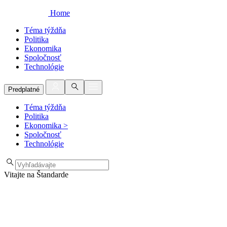
Home
Téma týždňa
Politika
Ekonomika
Spoločnosť
Technológie
Predplatné
Téma týždňa
Politika
Ekonomika
>
Spoločnosť
Technológie
Vitajte na Štandarde