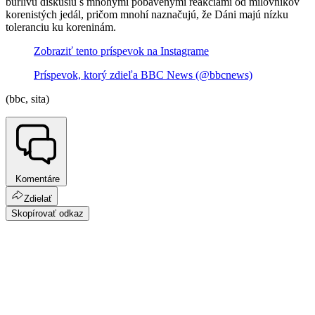
búrlivú diskusiu s mnohými pobavenými reakciami od milovníkov
korenistých jedál, pričom mnohí naznačujú, že Dáni majú nízku
toleranciu ku koreninám.
Zobraziť tento príspevok na Instagrame
Príspevok, ktorý zdieľa BBC News (@bbcnews)
(bbc, sita)
Komentáre
Zdielať
Skopírovať odkaz