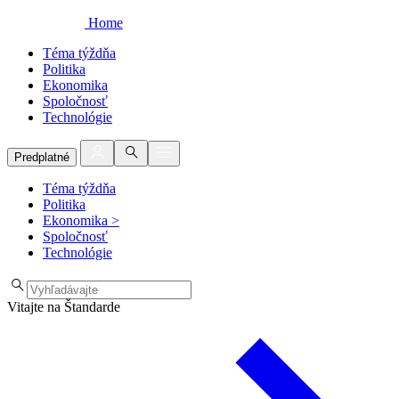
Home
Téma týždňa
Politika
Ekonomika
Spoločnosť
Technológie
Predplatné
Téma týždňa
Politika
Ekonomika
>
Spoločnosť
Technológie
Vitajte na Štandarde