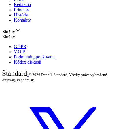
Redakcia
Princípy
História
Kontakty
Služby
Služby
GDPR
V.O.P
Podmienky používania
Kódex diskusií
© 2026
Denník Štandard, Všetky práva vyhradené |
oprava@standard.sk