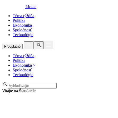
Home
Téma týždňa
Politika
Ekonomika
Spoločnosť
Technológie
Predplatné
Téma týždňa
Politika
Ekonomika
>
Spoločnosť
Technológie
Vitajte na Štandarde