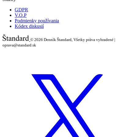
GDPR
V.O.P
Podmienky používania
Kódex diskusií
© 2026
Denník Štandard, Všetky práva vyhradené |
oprava@standard.sk