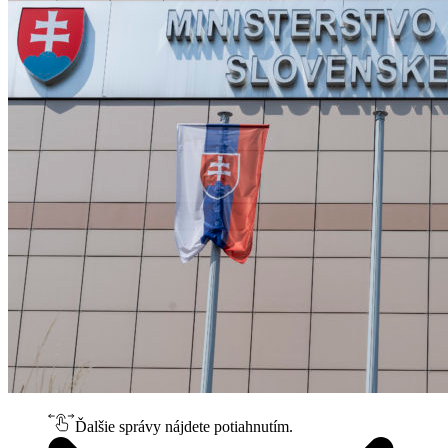
Ďalšie správy nájdete potiahnutím.