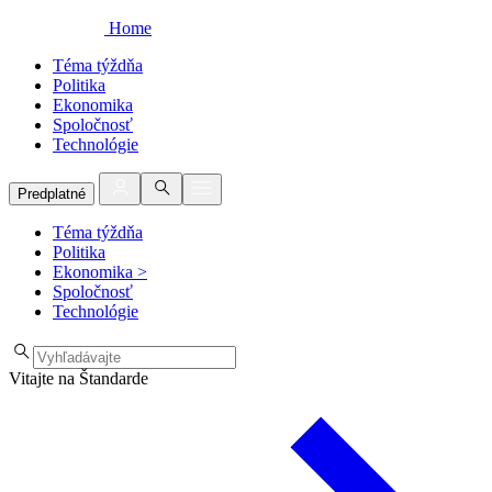
Home
Téma týždňa
Politika
Ekonomika
Spoločnosť
Technológie
Predplatné
Téma týždňa
Politika
Ekonomika
>
Spoločnosť
Technológie
Vitajte na Štandarde