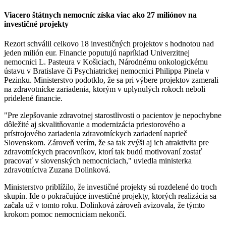
Viacero štátnych nemocníc získa viac ako 27 miliónov na
investičné projekty
Rezort schválil celkovo 18 investičných projektov s hodnotou nad
jeden milión eur. Financie poputujú napríklad Univerzitnej
nemocnici L. Pasteura v Košiciach, Národnému onkologickému
ústavu v Bratislave či Psychiatrickej nemocnici Philippa Pinela v
Pezinku. Ministerstvo podotklo, že sa pri výbere projektov zamerali
na zdravotnícke zariadenia, ktorým v uplynulých rokoch neboli
pridelené financie.
"Pre zlepšovanie zdravotnej starostlivosti o pacientov je nepochybne
dôležité aj skvalitňovanie a modernizácia priestorového a
prístrojového zariadenia zdravotníckych zariadení naprieč
Slovenskom. Zároveň verím, že sa tak zvýši aj ich atraktivita pre
zdravotníckych pracovníkov, ktorí tak budú motivovaní zostať
pracovať v slovenských nemocniciach," uviedla ministerka
zdravotníctva Zuzana Dolinková.
Ministerstvo priblížilo, že investičné projekty sú rozdelené do troch
skupín. Ide o pokračujúce investičné projekty, ktorých realizácia sa
začala už v tomto roku. Dolinková zároveň avizovala, že týmto
krokom pomoc nemocniciam nekončí.