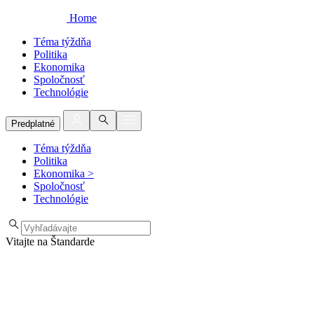
Home
Téma týždňa
Politika
Ekonomika
Spoločnosť
Technológie
Predplatné
Téma týždňa
Politika
Ekonomika
>
Spoločnosť
Technológie
Vitajte na Štandarde