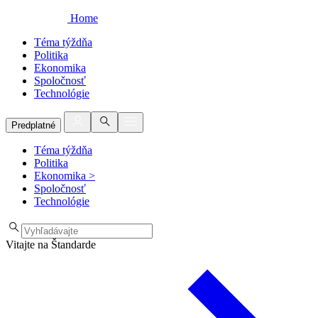
Home
Téma týždňa
Politika
Ekonomika
Spoločnosť
Technológie
Predplatné
Téma týždňa
Politika
Ekonomika
>
Spoločnosť
Technológie
Vitajte na Štandarde