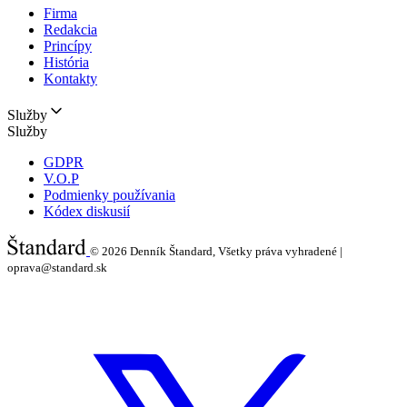
Firma
Redakcia
Princípy
História
Kontakty
Služby
Služby
GDPR
V.O.P
Podmienky používania
Kódex diskusií
© 2026
Denník Štandard, Všetky práva vyhradené |
oprava@standard.sk