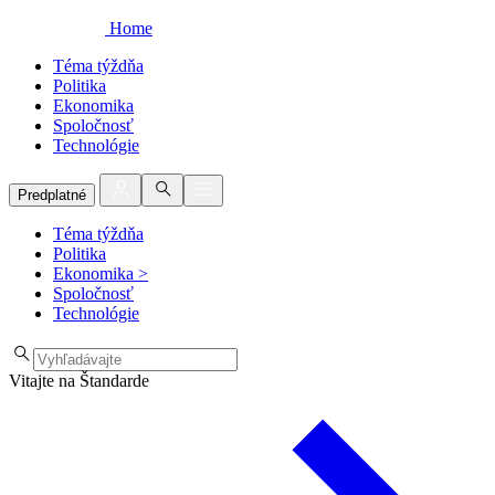
Home
Téma týždňa
Politika
Ekonomika
Spoločnosť
Technológie
Predplatné
Téma týždňa
Politika
Ekonomika
>
Spoločnosť
Technológie
Vitajte na Štandarde