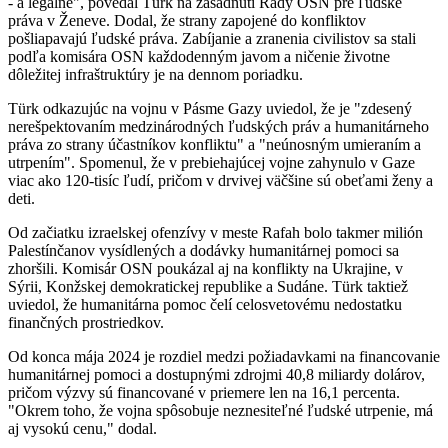
- a legálne", povedal Türk na zasadnutí Rady OSN pre ľudské
práva v Ženeve. Dodal, že strany zapojené do konfliktov
pošliapavajú ľudské práva. Zabíjanie a zranenia civilistov sa stali
podľa komisára OSN každodenným javom a ničenie životne
dôležitej infraštruktúry je na dennom poriadku.
Türk odkazujúc na vojnu v Pásme Gazy uviedol, že je "zdesený
nerešpektovaním medzinárodných ľudských práv a humanitárneho
práva zo strany účastníkov konfliktu" a "neúnosným umieraním a
utrpením". Spomenul, že v prebiehajúcej vojne zahynulo v Gaze
viac ako 120-tisíc ľudí, pričom v drvivej väčšine sú obeťami ženy a
deti.
Od začiatku izraelskej ofenzívy v meste Rafah bolo takmer milión
Palestínčanov vysídlených a dodávky humanitárnej pomoci sa
zhoršili. Komisár OSN poukázal aj na konflikty na Ukrajine, v
Sýrii, Konžskej demokratickej republike a Sudáne. Türk taktiež
uviedol, že humanitárna pomoc čelí celosvetovému nedostatku
finančných prostriedkov.
Od konca mája 2024 je rozdiel medzi požiadavkami na financovanie
humanitárnej pomoci a dostupnými zdrojmi 40,8 miliardy dolárov,
pričom výzvy sú financované v priemere len na 16,1 percenta.
"Okrem toho, že vojna spôsobuje neznesiteľné ľudské utrpenie, má
aj vysokú cenu," dodal.