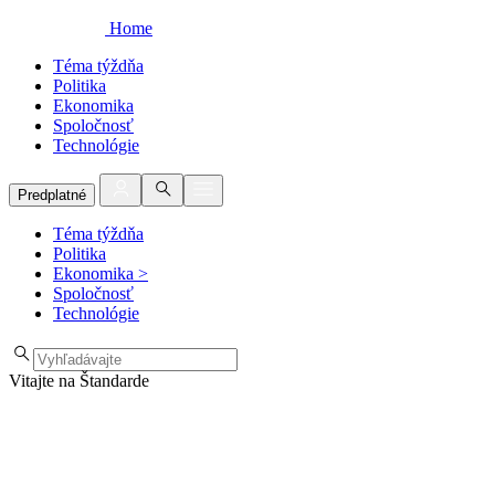
Home
Téma týždňa
Politika
Ekonomika
Spoločnosť
Technológie
Predplatné
Téma týždňa
Politika
Ekonomika
>
Spoločnosť
Technológie
Vitajte na Štandarde