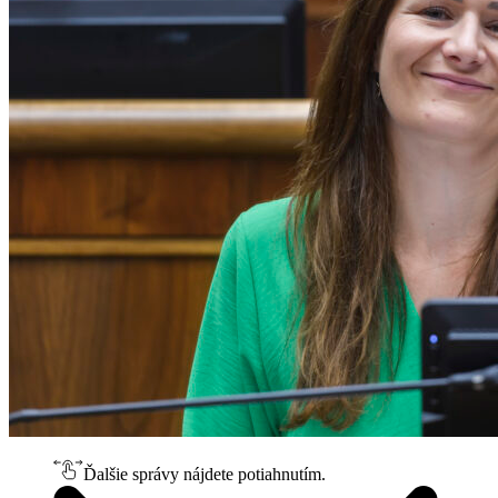
Ďalšie správy nájdete potiahnutím.