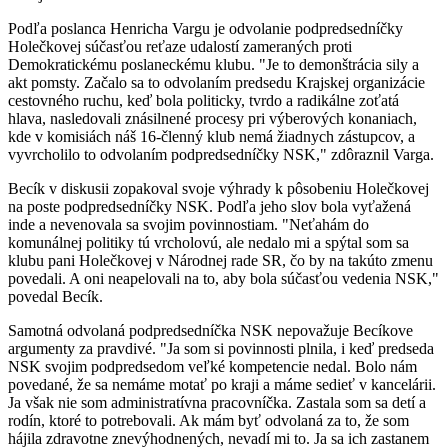
Podľa poslanca Henricha Vargu je odvolanie podpredsedníčky
Holečkovej súčasťou reťaze udalostí zameraných proti
Demokratickému poslaneckému klubu. "Je to demonštrácia sily a
akt pomsty. Začalo sa to odvolaním predsedu Krajskej organizácie
cestovného ruchu, keď bola politicky, tvrdo a radikálne zoťatá
hlava, nasledovali znásilnené procesy pri výberových konaniach,
kde v komisiách náš 16-členný klub nemá žiadnych zástupcov, a
vyvrcholilo to odvolaním podpredsedníčky NSK," zdôraznil Varga.
Becík v diskusii zopakoval svoje výhrady k pôsobeniu Holečkovej
na poste podpredsedníčky NSK. Podľa jeho slov bola vyťažená
inde a nevenovala sa svojim povinnostiam. "Neťahám do
komunálnej politiky tú vrcholovú, ale nedalo mi a spýtal som sa
klubu pani Holečkovej v Národnej rade SR, čo by na takúto zmenu
povedali. A oni neapelovali na to, aby bola súčasťou vedenia NSK,"
povedal Becík.
Samotná odvolaná podpredsedníčka NSK nepovažuje Becíkove
argumenty za pravdivé. "Ja som si povinnosti plnila, i keď predseda
NSK svojim podpredsedom veľké kompetencie nedal. Bolo nám
povedané, že sa nemáme motať po kraji a máme sedieť v kancelárii.
Ja však nie som administratívna pracovníčka. Zastala som sa detí a
rodín, ktoré to potrebovali. Ak mám byť odvolaná za to, že som
hájila zdravotne znevýhodnených, nevadí mi to. Ja sa ich zastanem