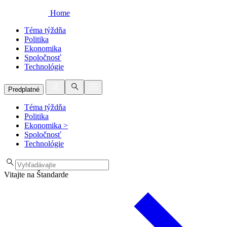
Home
Téma týždňa
Politika
Ekonomika
Spoločnosť
Technológie
Predplatné
Téma týždňa
Politika
Ekonomika
>
Spoločnosť
Technológie
Vitajte na Štandarde