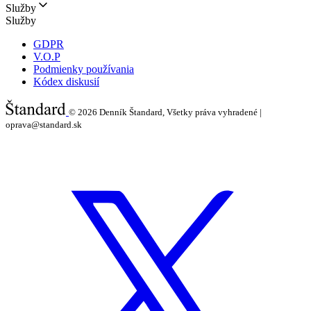
Služby
Služby
GDPR
V.O.P
Podmienky používania
Kódex diskusií
© 2026
Denník Štandard, Všetky práva vyhradené |
oprava@standard.sk