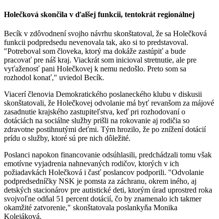
Holečková skončila v ďalšej funkcii, tentokrát regionálnej
Becík v zdôvodnení svojho návrhu skonštatoval, že sa Holečková
funkcii podpredsedu nevenovala tak, ako si to predstavoval.
"Potreboval som človeka, ktorý ma dokáže zastúpiť a bude
pracovať pre náš kraj. Viackrát som inicioval stretnutie, ale pre
vyťaženosť pani Holečkovej k nemu nedošlo. Preto som sa
rozhodol konať," uviedol Becík.
Viacerí členovia Demokratického poslaneckého klubu v diskusii
skonštatovali, že Holečkovej odvolanie má byť revanšom za májové
zasadnutie krajského zastupiteľstva, keď pri rozhodovaní o
dotáciách na sociálne služby prišli na rokovanie aj rodičia so
zdravotne postihnutými deťmi. Tým hrozilo, že po znížení dotácií
prídu o služby, ktoré sú pre nich dôležité.
Poslanci napokon financovanie odsúhlasili, predchádzali tomu však
emotívne vyjadrenia nahnevaných rodičov, ktorých v ich
požiadavkách Holečková i časť poslancov podporili. "Odvolanie
podpredsedníčky NSK je pomsta za záchranu, okrem iného, aj
detských stacionárov pre autistické deti, ktorým úrad uprostred roka
svojvoľne odňal 51 percent dotácií, čo by znamenalo ich takmer
okamžité zatvorenie," skonštatovala poslankyňa Monika
Kolejáková.