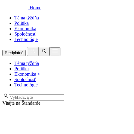
Home
Téma týždňa
Politika
Ekonomika
Spoločnosť
Technológie
Predplatné
Téma týždňa
Politika
Ekonomika
>
Spoločnosť
Technológie
Vitajte na Štandarde