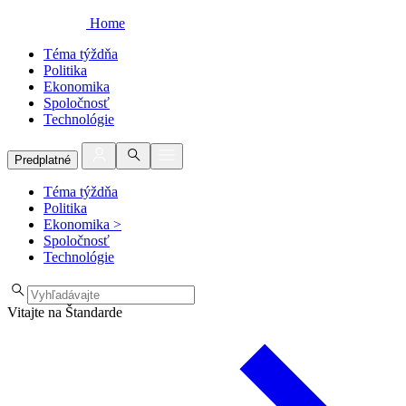
Home
Téma týždňa
Politika
Ekonomika
Spoločnosť
Technológie
Predplatné
Téma týždňa
Politika
Ekonomika
>
Spoločnosť
Technológie
Vitajte na Štandarde