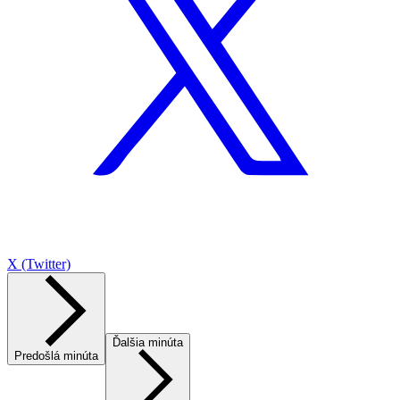
X (Twitter)
Ďalšia minúta
Predošlá minúta