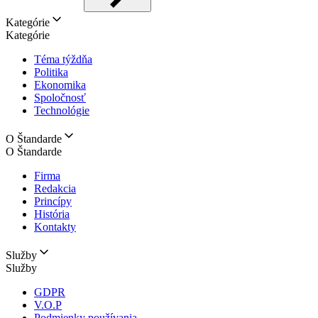
Kategórie
Kategórie
Téma týždňa
Politika
Ekonomika
Spoločnosť
Technológie
O Štandarde
O Štandarde
Firma
Redakcia
Princípy
História
Kontakty
Služby
Služby
GDPR
V.O.P
Podmienky používania