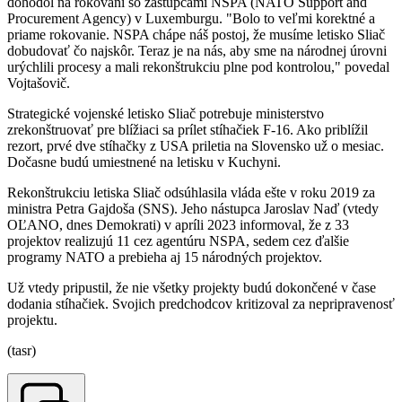
dohodol na rokovaní so zástupcami NSPA (NATO Support and
Procurement Agency) v Luxemburgu. "Bolo to veľmi korektné a
priame rokovanie. NSPA chápe náš postoj, že musíme letisko Sliač
dobudovať čo najskôr. Teraz je na nás, aby sme na národnej úrovni
urýchlili procesy a mali rekonštrukciu plne pod kontrolou," povedal
Vojtašovič.
Strategické vojenské letisko Sliač potrebuje ministerstvo
zrekonštruovať pre blížiaci sa prílet stíhačiek F-16. Ako priblížil
rezort, prvé dve stíhačky z USA priletia na Slovensko už o mesiac.
Dočasne budú umiestnené na letisku v Kuchyni.
Rekonštrukciu letiska Sliač odsúhlasila vláda ešte v roku 2019 za
ministra Petra Gajdoša (SNS). Jeho nástupca Jaroslav Naď (vtedy
OĽANO, dnes Demokrati) v apríli 2023 informoval, že z 33
projektov realizujú 11 cez agentúru NSPA, sedem cez ďalšie
programy NATO a prebieha aj 15 národných projektov.
Už vtedy pripustil, že nie všetky projekty budú dokončené v čase
dodania stíhačiek. Svojich predchodcov kritizoval za nepripravenosť
projektu.
(tasr)