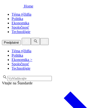
Home
Téma týždňa
Politika
Ekonomika
Spoločnosť
Technológie
Predplatné
Téma týždňa
Politika
Ekonomika
>
Spoločnosť
Technológie
Vitajte na Štandarde