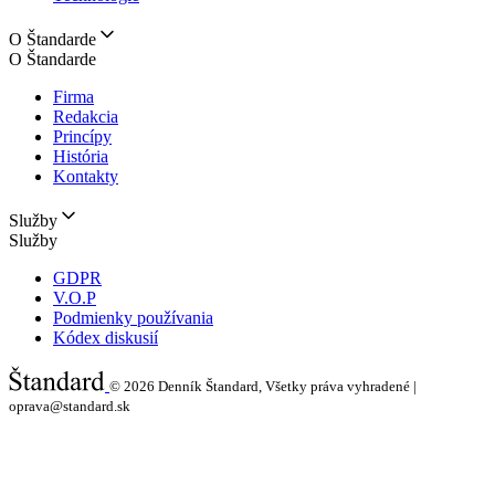
O Štandarde
O Štandarde
Firma
Redakcia
Princípy
História
Kontakty
Služby
Služby
GDPR
V.O.P
Podmienky používania
Kódex diskusií
© 2026
Denník Štandard, Všetky práva vyhradené |
oprava@standard.sk