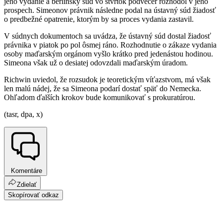
jeho vydanie a berlínsky súd vo štvrtok podvečer rozhodol v jeho
prospech. Simeonov právnik následne podal na ústavný súd žiadosť
o predbežné opatrenie, ktorým by sa proces vydania zastavil.
V súdnych dokumentoch sa uvádza, že ústavný súd dostal žiadosť
právnika v piatok po pol ôsmej ráno. Rozhodnutie o zákaze vydania
osoby maďarským orgánom vyšlo krátko pred jedenástou hodinou.
Simeona však už o desiatej odovzdali maďarským úradom.
Richwin uviedol, že rozsudok je teoretickým víťazstvom, má však
len malú nádej, že sa Simeona podarí dostať späť do Nemecka.
Ohľadom ďalších krokov bude komunikovať s prokuratúrou.
(tasr, dpa, x)
Komentáre
Zdielať
Skopírovať odkaz