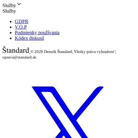
Služby
Služby
GDPR
V.O.P
Podmienky používania
Kódex diskusií
© 2026
Denník Štandard, Všetky práva vyhradené |
oprava@standard.sk