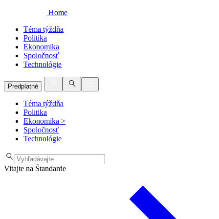
Home
Téma týždňa
Politika
Ekonomika
Spoločnosť
Technológie
Predplatné
Téma týždňa
Politika
Ekonomika
>
Spoločnosť
Technológie
Vitajte na Štandarde