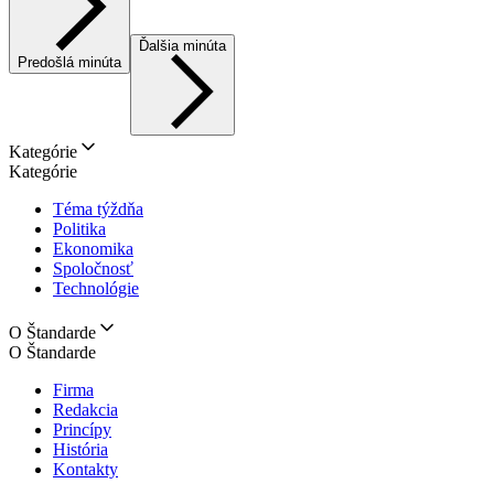
Ďalšia minúta
Predošlá minúta
Kategórie
Kategórie
Téma týždňa
Politika
Ekonomika
Spoločnosť
Technológie
O Štandarde
O Štandarde
Firma
Redakcia
Princípy
História
Kontakty