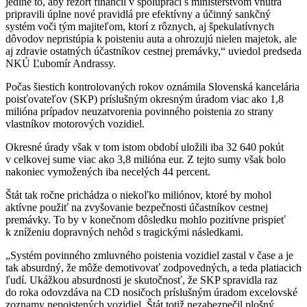
jedine to, aby rezort financií v spolupráci s ministerstvom vnútra
pripravili úplne nové pravidlá pre efektívny a účinný sankčný
systém voči tým majiteľom, ktorí z rôznych, aj špekulatívnych
dôvodov nepristúpia k poisteniu auta a ohrozujú nielen majetok, ale
aj zdravie ostatných účastníkov cestnej premávky,“ uviedol predseda
NKÚ Ľubomír Andrassy.
Počas šiestich kontrolovaných rokov oznámila Slovenská kancelária
poisťovateľov (SKP) príslušným okresným úradom viac ako 1,8
milióna prípadov neuzatvorenia povinného poistenia zo strany
vlastníkov motorových vozidiel.
Okresné úrady však v tom istom období uložili iba 32 640 pokút
v celkovej sume viac ako 3,8 milióna eur. Z tejto sumy však bolo
nakoniec vymožených iba necelých 44 percent.
Štát tak ročne prichádza o niekoľko miliónov, ktoré by mohol
aktívne použiť na zvyšovanie bezpečnosti účastníkov cestnej
premávky. To by v konečnom dôsledku mohlo pozitívne prispieť
k zníženiu dopravných nehôd s tragickými následkami.
„Systém povinného zmluvného poistenia vozidiel zastal v čase a je
tak absurdný, že môže demotivovať zodpovedných, a teda platiacich
ľudí. Ukážkou absurdnosti je skutočnosť, že SKP spravidla raz
do roka odovzdáva na CD nosičoch príslušným úradom excelovské
zoznamy nepoistených vozidiel. Štát totiž nezabezpečil plošný