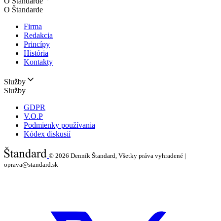
O Štandarde
O Štandarde
Firma
Redakcia
Princípy
História
Kontakty
Služby
Služby
GDPR
V.O.P
Podmienky používania
Kódex diskusií
© 2026
Denník Štandard, Všetky práva vyhradené |
oprava@standard.sk