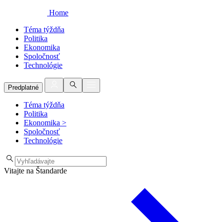
Home
Téma týždňa
Politika
Ekonomika
Spoločnosť
Technológie
Predplatné
Téma týždňa
Politika
Ekonomika
>
Spoločnosť
Technológie
Vitajte na Štandarde