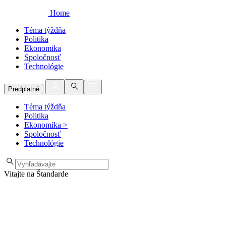
Home
Téma týždňa
Politika
Ekonomika
Spoločnosť
Technológie
Predplatné
Téma týždňa
Politika
Ekonomika
>
Spoločnosť
Technológie
Vitajte na Štandarde