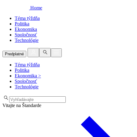
Home
Téma týždňa
Politika
Ekonomika
Spoločnosť
Technológie
Predplatné
Téma týždňa
Politika
Ekonomika
>
Spoločnosť
Technológie
Vitajte na Štandarde