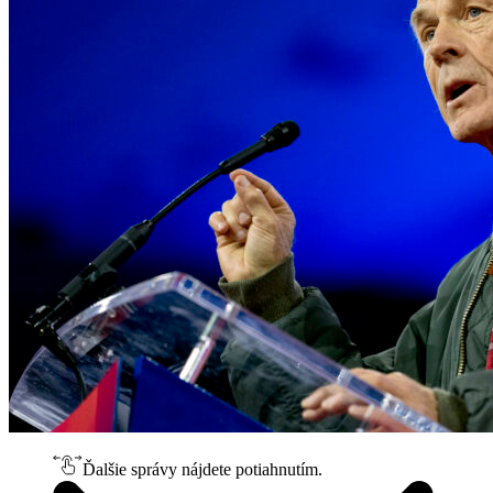
Ďalšie správy nájdete potiahnutím.