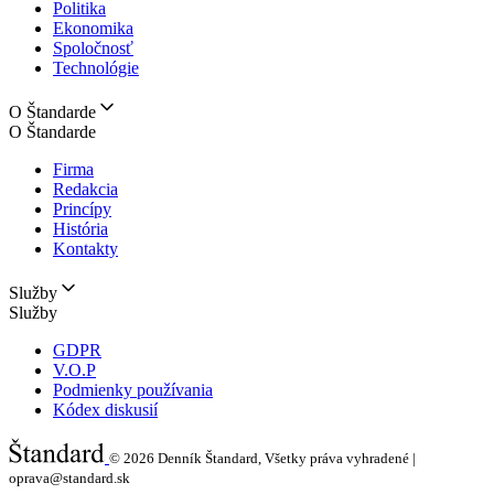
Politika
Ekonomika
Spoločnosť
Technológie
O Štandarde
O Štandarde
Firma
Redakcia
Princípy
História
Kontakty
Služby
Služby
GDPR
V.O.P
Podmienky používania
Kódex diskusií
© 2026
Denník Štandard, Všetky práva vyhradené |
oprava@standard.sk