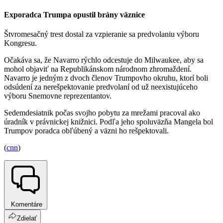
Exporadca Trumpa opustil brány väznice
Štvromesačný trest dostal za vzpieranie sa predvolaniu výboru
Kongresu.
Očakáva sa, že Navarro rýchlo odcestuje do Milwaukee, aby sa
mohol objaviť na Republikánskom národnom zhromaždení.
Navarro je jedným z dvoch členov Trumpovho okruhu, ktorí boli
odsúdení za nerešpektovanie predvolaní od už neexistujúceho
výboru Snemovne reprezentantov.
Sedemdesiatnik počas svojho pobytu za mrežami pracoval ako
úradník v právnickej knižnici. Podľa jeho spoluväzňa Mangela bol
Trumpov poradca obľúbený a väzni ho rešpektovali.
(
cnn
)
Komentáre
Zdielať