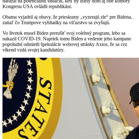
narážal na potenciálnu situáciu, keď by Biely dom aj obe komory
Kongresu USA ovládli republikáni.
Obama vyjadril aj obavy, že prieskumy „vyzerajú zle“ pre Bidena,
zatiaľ čo Trumpove vyhliadky na víťazstvo sa zvyšujú.
Vo štvrtok musel Biden prerušiť svoj volebný program, lebo sa
nakazil COVID-19. Napriek tomu Biden a vedenie jeho kampane
popoludní odmietli špekulácie webovej stránky Axios, že sa cez
víkend vzdá svojej kandidatúry.