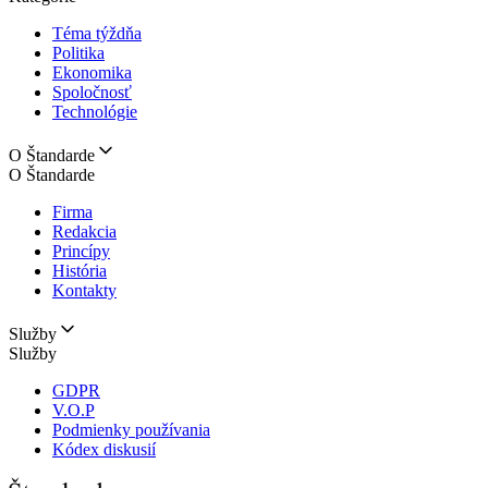
Téma týždňa
Politika
Ekonomika
Spoločnosť
Technológie
O Štandarde
O Štandarde
Firma
Redakcia
Princípy
História
Kontakty
Služby
Služby
GDPR
V.O.P
Podmienky používania
Kódex diskusií