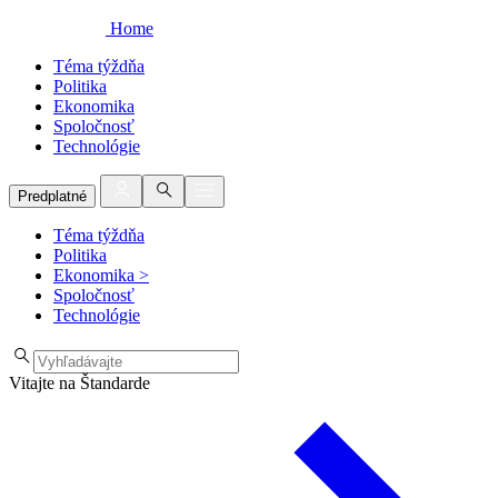
Home
Téma týždňa
Politika
Ekonomika
Spoločnosť
Technológie
Predplatné
Téma týždňa
Politika
Ekonomika
>
Spoločnosť
Technológie
Vitajte na Štandarde