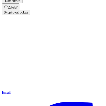
Komentáre
Zdielať
Skopírovať odkaz
Email