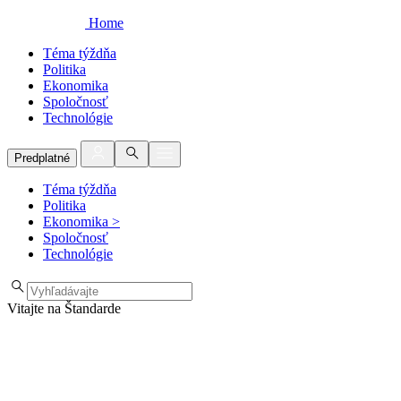
Home
Téma týždňa
Politika
Ekonomika
Spoločnosť
Technológie
Predplatné
Téma týždňa
Politika
Ekonomika
>
Spoločnosť
Technológie
Vitajte na Štandarde