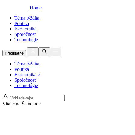
Home
Téma týždňa
Politika
Ekonomika
Spoločnosť
Technológie
Predplatné
Téma týždňa
Politika
Ekonomika
>
Spoločnosť
Technológie
Vitajte na Štandarde