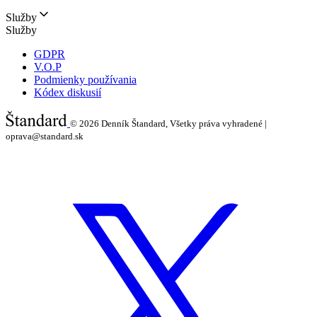
Služby
Služby
GDPR
V.O.P
Podmienky používania
Kódex diskusií
© 2026
Denník Štandard, Všetky práva vyhradené |
oprava@standard.sk