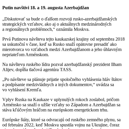
Putin navštívi 18. a 19. augusta Azerbajdžan
„Diskutovať sa bude o ďalšom rozvoji rusko-azerbajdžanských
strategických vzťahov, ako aj o aktuálnych medzinárodných
a regionálnych problémoch,“ oznámila Moskva.
Prvá Putinova návšteva tejto kaukazskej krajiny od septembra 2018
sa uskutoční v čase, keď sa Rusko snaží opätovne presadiť ako
mierotvorca vo vzťahoch medzi Azerbajdžanom a jeho úhlavným
nepriateľom Arménskom.
Na návštevu ruského lídra pozval azerbajdžanský prezident Ilham
Alijev, dopĺňa tlačová agentúra TASS.
„Po návšteve sa plánuje prijatie spoločného vyhlásenia hláv štátov
a podpísanie medzivládnych a iných dokumentov,“ uvádza sa
vo vyhlásení Kremľa.
Vplyv Ruska na Kaukaze v uplynulých rokoch zoslabol, pričom
Arménsko sa snaží o užšie vzťahy so Západom a Azerbajdžan sa
stáva kľúčovým hráčom na európskom energetickom trhu.
Európske štáty, ktoré sa odvracajú od ruského zemného plynu, sa
od februára 2022, keď Moskva spustila vojnu na Ukrajine, čoraz