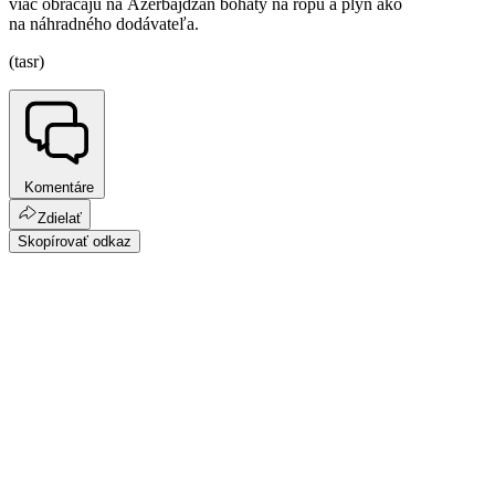
viac obracajú na Azerbajdžan bohatý na ropu a plyn ako
na náhradného dodávateľa.
(tasr)
Komentáre
Zdielať
Skopírovať odkaz