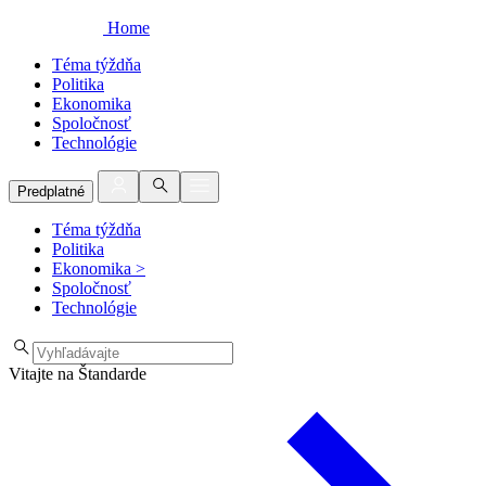
Home
Téma týždňa
Politika
Ekonomika
Spoločnosť
Technológie
Predplatné
Téma týždňa
Politika
Ekonomika
>
Spoločnosť
Technológie
Vitajte na Štandarde