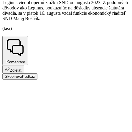
Leginus viedol opernú zložku SND od augusta 2023. Z podobných
dôvodov ako Leginus, poukazujúc na dôsledky absencie štatutára
divadla, sa v piatok 16. augusta vzdal funkcie ekonomický riaditeľ
SND Matej Bošňák.
(tasr)
Komentáre
Zdielať
Skopírovať odkaz