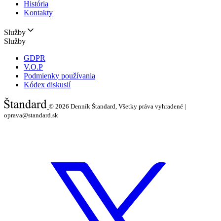
História
Kontakty
Služby
Služby
GDPR
V.O.P
Podmienky používania
Kódex diskusií
© 2026
Denník Štandard, Všetky práva vyhradené |
oprava@standard.sk