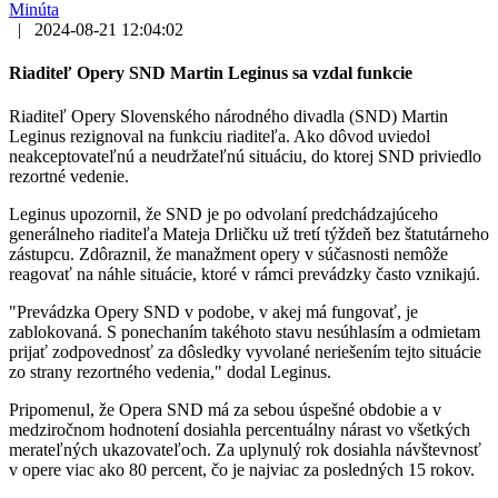
Minúta
|
2024-08-21 12:04:02
Riaditeľ Opery SND Martin Leginus sa vzdal funkcie
Riaditeľ Opery Slovenského národného divadla (SND) Martin
Leginus rezignoval na funkciu riaditeľa. Ako dôvod uviedol
neakceptovateľnú a neudržateľnú situáciu, do ktorej SND priviedlo
rezortné vedenie.
Leginus upozornil, že SND je po odvolaní predchádzajúceho
generálneho riaditeľa Mateja Drličku už tretí týždeň bez štatutárneho
zástupcu. Zdôraznil, že manažment opery v súčasnosti nemôže
reagovať na náhle situácie, ktoré v rámci prevádzky často vznikajú.
"Prevádzka Opery SND v podobe, v akej má fungovať, je
zablokovaná. S ponechaním takéhoto stavu nesúhlasím a odmietam
prijať zodpovednosť za dôsledky vyvolané neriešením tejto situácie
zo strany rezortného vedenia," dodal Leginus.
Pripomenul, že Opera SND má za sebou úspešné obdobie a v
medziročnom hodnotení dosiahla percentuálny nárast vo všetkých
merateľných ukazovateľoch. Za uplynulý rok dosiahla návštevnosť
v opere viac ako 80 percent, čo je najviac za posledných 15 rokov.