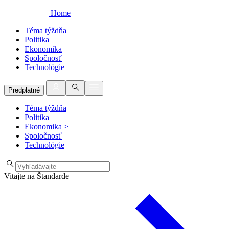
Home
Téma týždňa
Politika
Ekonomika
Spoločnosť
Technológie
Predplatné
Téma týždňa
Politika
Ekonomika
>
Spoločnosť
Technológie
Vitajte na Štandarde