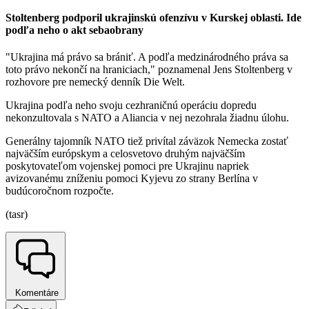
Stoltenberg podporil ukrajinskú ofenzívu v Kurskej oblasti. Ide
podľa neho o akt sebaobrany
"Ukrajina má právo sa brániť. A podľa medzinárodného práva sa
toto právo nekončí na hraniciach," poznamenal Jens Stoltenberg v
rozhovore pre nemecký denník Die Welt.
Ukrajina podľa neho svoju cezhraničnú operáciu dopredu
nekonzultovala s NATO a Aliancia v nej nezohrala žiadnu úlohu.
Generálny tajomník NATO tiež privítal záväzok Nemecka zostať
najväčším európskym a celosvetovo druhým najväčším
poskytovateľom vojenskej pomoci pre Ukrajinu napriek
avizovanému zníženiu pomoci Kyjevu zo strany Berlína v
budúcoročnom rozpočte.
(tasr)
Komentáre