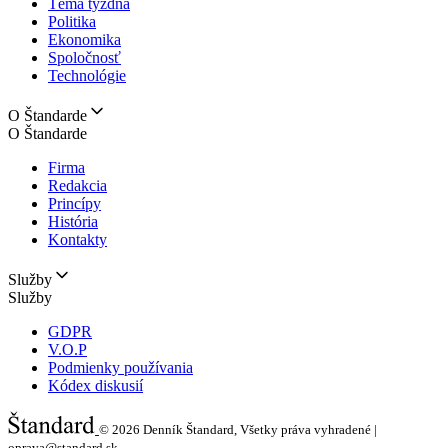
Téma týždňa
Politika
Ekonomika
Spoločnosť
Technológie
O Štandarde
O Štandarde
Firma
Redakcia
Princípy
História
Kontakty
Služby
Služby
GDPR
V.O.P
Podmienky používania
Kódex diskusií
© 2026
Denník Štandard, Všetky práva vyhradené |
oprava@standard.sk