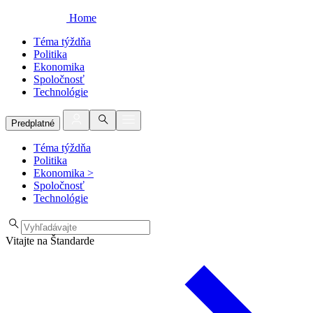
Home
Téma týždňa
Politika
Ekonomika
Spoločnosť
Technológie
Predplatné
Téma týždňa
Politika
Ekonomika
>
Spoločnosť
Technológie
Vitajte na Štandarde