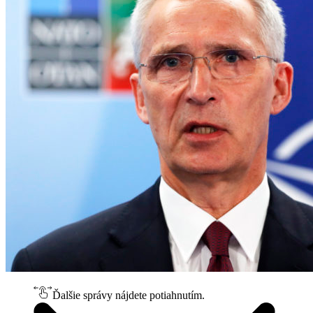
Ďalšie správy nájdete potiahnutím.