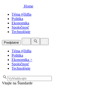
Home
Téma týždňa
Politika
Ekonomika
Spoločnosť
Technológie
Predplatné
Téma týždňa
Politika
Ekonomika
>
Spoločnosť
Technológie
Vitajte na Štandarde