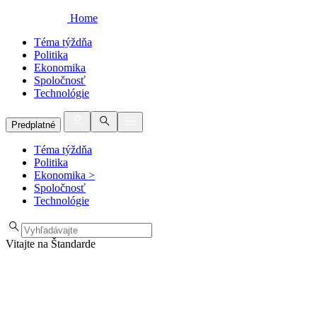
Home
Téma týždňa
Politika
Ekonomika
Spoločnosť
Technológie
Predplatné
Téma týždňa
Politika
Ekonomika
>
Spoločnosť
Technológie
Vitajte na Štandarde