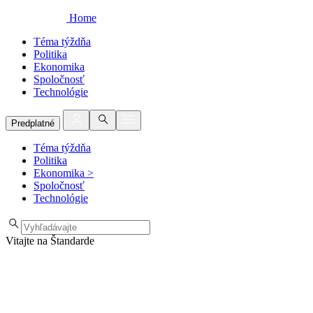
Home
Téma týždňa
Politika
Ekonomika
Spoločnosť
Technológie
Predplatné
Téma týždňa
Politika
Ekonomika
>
Spoločnosť
Technológie
Vitajte na Štandarde