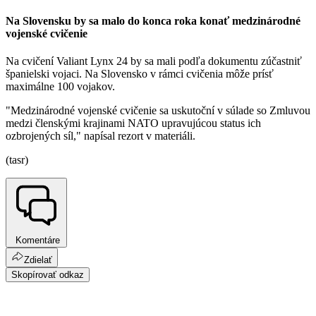
Na Slovensku by sa malo do konca roka konať medzinárodné
vojenské cvičenie
Na cvičení Valiant Lynx 24 by sa mali podľa dokumentu zúčastniť
španielski vojaci. Na Slovensko v rámci cvičenia môže prísť
maximálne 100 vojakov.
"Medzinárodné vojenské cvičenie sa uskutoční v súlade so Zmluvou
medzi členskými krajinami NATO upravujúcou status ich
ozbrojených síl," napísal rezort v materiáli.
(tasr)
Komentáre
Zdielať
Skopírovať odkaz