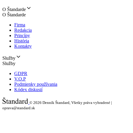
O Štandarde
O Štandarde
Firma
Redakcia
Princípy
História
Kontakty
Služby
Služby
GDPR
V.O.P
Podmienky používania
Kódex diskusií
© 2026
Denník Štandard, Všetky práva vyhradené |
oprava@standard.sk