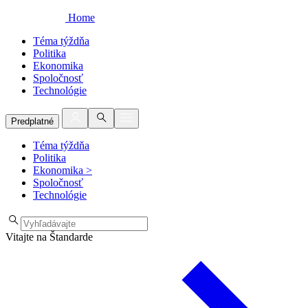
Home
Téma týždňa
Politika
Ekonomika
Spoločnosť
Technológie
Predplatné
Téma týždňa
Politika
Ekonomika
>
Spoločnosť
Technológie
Vitajte na Štandarde