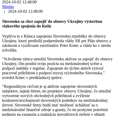
2024-10-02 12:48:00
Minúta
|
2024-10-02 12:48:00
Slovensko sa chce zapojiť do obnovy Ukrajiny výstavbou
vlakového spojenia do Košíc
Vyplýva to z Rámca zapojenia Slovenskej republiky do obnovy
Ukrajiny, ktorý predložil podpredseda vlády SR pre Plán obnovy a
odolnosti a využívanie eurofondov Peter Kmec a vláda ho v stredu
schválila.
"Schválenie rámca umožní Slovensku aktívne sa zapojiť do obnovy
Ukrajiny, čím posilní svoju pozíciu na medzinárodnej scéne a
podporí stabilitu v regióne. Zapojenie do týchto aktivít vytvorí
pracovné príležitosti a podporí rozvoj východného Slovenska,"
uviedol Kmec v predkladacej správe.
"Regionálnym cieľom je aj aktívne zapojenie slovenských
subjektov, najmä firiem, do projektov obnovy Ukrajiny, čo umožní
vytvorenie nových obchodných príležitostí a zvýšenie
konkurencieschopnosti slovenských podnikov na medzinárodnej
úrovni. Slovenské firmy budú mať možnosť uchádzať sa o
medzinárodné finančné zdroje a granty, čo im poskytne potrebnú
podporu na expanziu a realizáciu inovatívnych riešení v oblasti