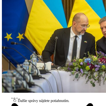
Ďalšie správy nájdete potiahnutím.