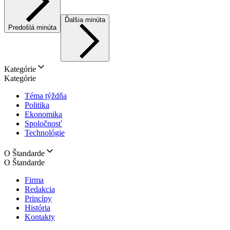
Ďalšia minúta
Predošlá minúta
Kategórie
Kategórie
Téma týždňa
Politika
Ekonomika
Spoločnosť
Technológie
O Štandarde
O Štandarde
Firma
Redakcia
Princípy
História
Kontakty