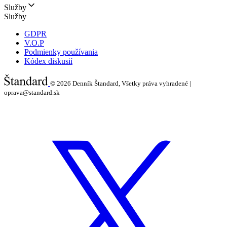
Služby
Služby
GDPR
V.O.P
Podmienky používania
Kódex diskusií
© 2026
Denník Štandard, Všetky práva vyhradené |
oprava@standard.sk