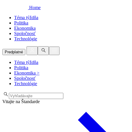
Home
Téma týždňa
Politika
Ekonomika
Spoločnosť
Technológie
Predplatné
Téma týždňa
Politika
Ekonomika
>
Spoločnosť
Technológie
Vitajte na Štandarde