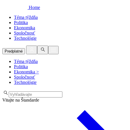
Home
Téma týždňa
Politika
Ekonomika
Spoločnosť
Technológie
Predplatné
Téma týždňa
Politika
Ekonomika
>
Spoločnosť
Technológie
Vitajte na Štandarde