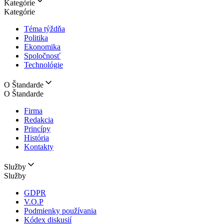
Kategórie
Kategórie
Téma týždňa
Politika
Ekonomika
Spoločnosť
Technológie
O Štandarde
O Štandarde
Firma
Redakcia
Princípy
História
Kontakty
Služby
Služby
GDPR
V.O.P
Podmienky používania
Kódex diskusií