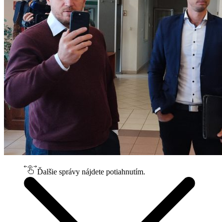
Ďalšie správy nájdete potiahnutím.