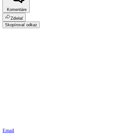
Komentáre
Zdielať
Skopírovať odkaz
Email