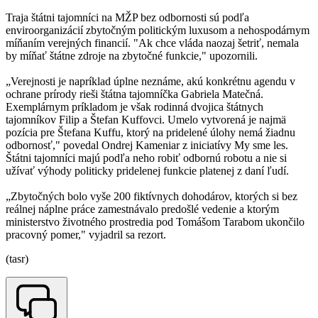
Traja štátni tajomníci na MŽP bez odbornosti sú podľa
enviroorganizácií zbytočným politickým luxusom a nehospodárnym
míňaním verejných financií. "Ak chce vláda naozaj šetriť, nemala
by míňať štátne zdroje na zbytočné funkcie," upozornili.
„Verejnosti je napríklad úplne neznáme, akú konkrétnu agendu v
ochrane prírody rieši štátna tajomníčka Gabriela Matečná.
Exemplárnym príkladom je však rodinná dvojica štátnych
tajomníkov Filip a Štefan Kuffovci. Umelo vytvorená je najmä
pozícia pre Štefana Kuffu, ktorý na pridelené úlohy nemá žiadnu
odbornosť," povedal Ondrej Kameniar z iniciatívy My sme les.
Štátni tajomníci majú podľa neho robiť odbornú robotu a nie si
užívať výhody politicky pridelenej funkcie platenej z daní ľudí.
„Zbytočných bolo vyše 200 fiktívnych dohodárov, ktorých si bez
reálnej náplne práce zamestnávalo predošlé vedenie a ktorým
ministerstvo životného prostredia pod Tomášom Tarabom ukončilo
pracovný pomer," vyjadril sa rezort.
(tasr)