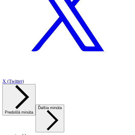
X (Twitter)
Ďalšia minúta
Predošlá minúta