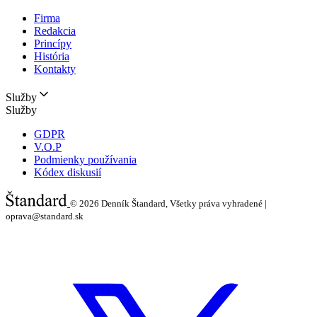
Firma
Redakcia
Princípy
História
Kontakty
Služby
Služby
GDPR
V.O.P
Podmienky používania
Kódex diskusií
© 2026
Denník Štandard, Všetky práva vyhradené |
oprava@standard.sk