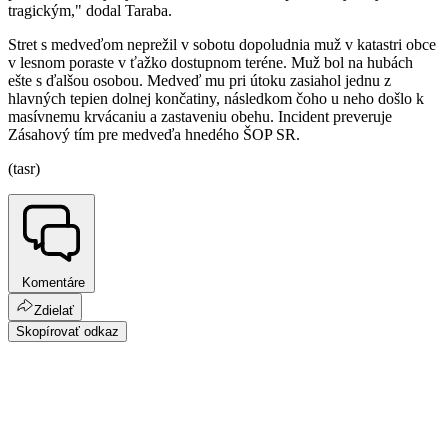
tragickým," dodal Taraba.
Stret s medveďom neprežil v sobotu dopoludnia muž v katastri obce
v lesnom poraste v ťažko dostupnom teréne. Muž bol na hubách
ešte s ďalšou osobou. Medveď mu pri útoku zasiahol jednu z
hlavných tepien dolnej končatiny, následkom čoho u neho došlo k
masívnemu krvácaniu a zastaveniu obehu. Incident preveruje
Zásahový tím pre medveďa hnedého ŠOP SR.
(tasr)
Komentáre
Zdielať
Skopírovať odkaz