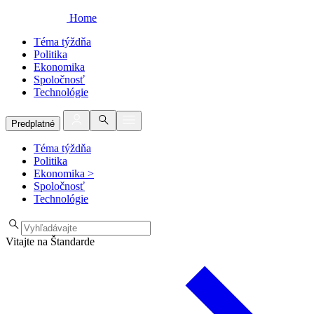
Home
Téma týždňa
Politika
Ekonomika
Spoločnosť
Technológie
Predplatné
Téma týždňa
Politika
Ekonomika
>
Spoločnosť
Technológie
Vitajte na Štandarde