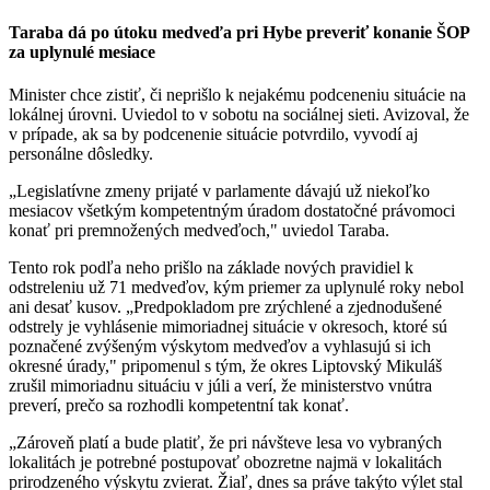
Taraba dá po útoku medveďa pri Hybe preveriť konanie ŠOP
za uplynulé mesiace
Minister chce zistiť, či neprišlo k nejakému podceneniu situácie na
lokálnej úrovni. Uviedol to v sobotu na sociálnej sieti. Avizoval, že
v prípade, ak sa by podcenenie situácie potvrdilo, vyvodí aj
personálne dôsledky.
„Legislatívne zmeny prijaté v parlamente dávajú už niekoľko
mesiacov všetkým kompetentným úradom dostatočné právomoci
konať pri premnožených medveďoch," uviedol Taraba.
Tento rok podľa neho prišlo na základe nových pravidiel k
odstreleniu už 71 medveďov, kým priemer za uplynulé roky nebol
ani desať kusov. „Predpokladom pre zrýchlené a zjednodušené
odstrely je vyhlásenie mimoriadnej situácie v okresoch, ktoré sú
poznačené zvýšeným výskytom medveďov a vyhlasujú si ich
okresné úrady," pripomenul s tým, že okres Liptovský Mikuláš
zrušil mimoriadnu situáciu v júli a verí, že ministerstvo vnútra
preverí, prečo sa rozhodli kompetentní tak konať.
„Zároveň platí a bude platiť, že pri návšteve lesa vo vybraných
lokalitách je potrebné postupovať obozretne najmä v lokalitách
prirodzeného výskytu zvierat. Žiaľ, dnes sa práve takýto výlet stal