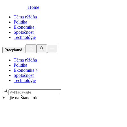
Home
Téma týždňa
Politika
Ekonomika
Spoločnosť
Technológie
Predplatné
Téma týždňa
Politika
Ekonomika
>
Spoločnosť
Technológie
Vitajte na Štandarde