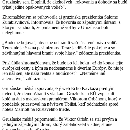
Gruzínsky sen. Doplnil, že akékoľvek „rokovania a dohody sa budú
týkať jedine opakovaných volieb".
Zhromaždeným sa prihovorila aj gruzínska prezidentka Salome
Zurabišviliová. Informovala, že hovorila so západnými lídrami, s
ktorými sa zhodli, že parlamentné voľby v Gruzínsku boli
nelegitímne.
„Budeme bojovať, aby sme ochránili vaše ústavné právo voliť.
Teraz nie je čas na pesimizmus. Teraz je dôležité pokojne a so
zdvihnutými hlavami brániť svoje hlasy," zdôraznila prezidentka.
Prisľúbila zhromaždeným, že bude po ich boku „až do konca tejto
európskej cesty a kým sa nedostaneme k dverám Európy, čo nie je
len náš sen, ale naša realita a budúcnosť". „Nemáme inú
alternatívu," zdôraznila.
Gruzínske médiá i spravodajský web Echo Kavkaza predtým
uviedli, že demonštranti s vlajkami Gruzínska a EÚ vypískali
kolónu áut s maďarským premiérom Viktorom Orbánom, ktorý v
pondelok pricestoval na návštevu Tbilisi, keď odchádzala spred
hotela Marriott na Rustaveliho triede.
Gruzínske médiá pripomenuli, že Viktor Orbán sa stal prvým a
jediným západným lídrom, ktorý zablahoželal vládnej strane
Gruzínsky sen k víťazstvu.