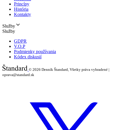
Princípy
História
Kontakty
Služby
Služby
GDPR
V.O.P
Podmienky používania
Kódex diskusií
© 2026
Denník Štandard, Všetky práva vyhradené |
oprava@standard.sk