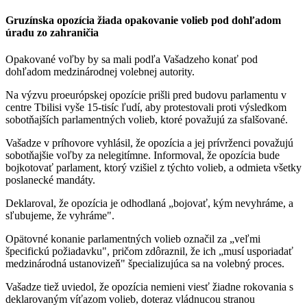
Gruzínska opozícia žiada opakovanie volieb pod dohľadom
úradu zo zahraničia
Opakované voľby by sa mali podľa Vašadzeho konať pod
dohľadom medzinárodnej volebnej autority.
Na výzvu proeurópskej opozície prišli pred budovu parlamentu v
centre Tbilisi vyše 15-tisíc ľudí, aby protestovali proti výsledkom
sobotňajších parlamentných volieb, ktoré považujú za sfalšované.
Vašadze v príhovore vyhlásil, že opozícia a jej prívrženci považujú
sobotňajšie voľby za nelegitímne. Informoval, že opozícia bude
bojkotovať parlament, ktorý vzišiel z týchto volieb, a odmieta všetky
poslanecké mandáty.
Deklaroval, že opozícia je odhodlaná „bojovať, kým nevyhráme, a
sľubujeme, že vyhráme".
Opätovné konanie parlamentných volieb označil za „veľmi
špecifickú požiadavku", pričom zdôraznil, že ich „musí usporiadať
medzinárodná ustanovizeň" špecializujúca sa na volebný proces.
Vašadze tiež uviedol, že opozícia nemieni viesť žiadne rokovania s
deklarovaným víťazom volieb, doteraz vládnucou stranou