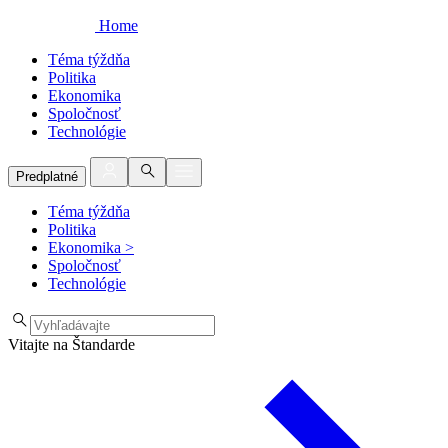
Home
Téma týždňa
Politika
Ekonomika
Spoločnosť
Technológie
Predplatné
Téma týždňa
Politika
Ekonomika
>
Spoločnosť
Technológie
Vitajte na Štandarde