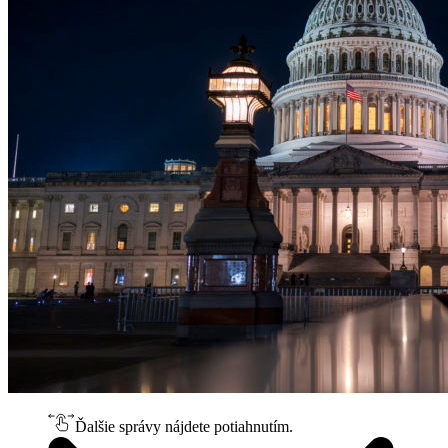
Ďalšie správy nájdete potiahnutím.