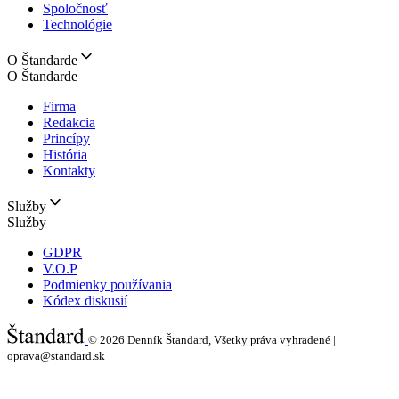
Spoločnosť
Technológie
O Štandarde
O Štandarde
Firma
Redakcia
Princípy
História
Kontakty
Služby
Služby
GDPR
V.O.P
Podmienky používania
Kódex diskusií
© 2026
Denník Štandard, Všetky práva vyhradené |
oprava@standard.sk