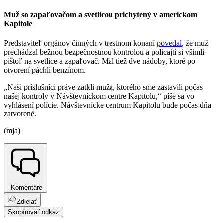
Muž so zapaľovačom a svetlicou prichytený v americkom
Kapitole
Predstaviteľ orgánov činných v trestnom konaní
povedal
, že muž
prechádzal bežnou bezpečnostnou kontrolou a policajti si všimli
pištoľ na svetlice a zapaľovač. Mal tiež dve nádoby, ktoré po
otvorení páchli benzínom.
„Naši príslušníci práve zatkli muža, ktorého sme zastavili počas
našej kontroly v Návštevníckom centre Kapitolu,“ píše sa vo
vyhlásení polície. Návštevnícke centrum Kapitolu bude počas dňa
zatvorené.
(mja)
Komentáre
Zdielať
Skopírovať odkaz