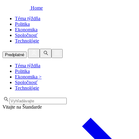
Home
Téma týždňa
Politika
Ekonomika
Spoločnosť
Technológie
Predplatné
Téma týždňa
Politika
Ekonomika
>
Spoločnosť
Technológie
Vitajte na Štandarde