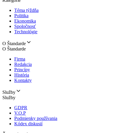
Kategórie
Téma týždňa
Politika
Ekonomika
Spoločnosť
Technológie
O Štandarde
O Štandarde
Firma
Redakcia
Princípy
História
Kontakty
Služby
Služby
GDPR
V.O.P
Podmienky používania
Kódex diskusií