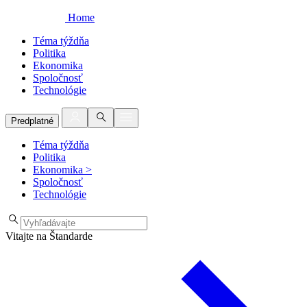
Home
Téma týždňa
Politika
Ekonomika
Spoločnosť
Technológie
Predplatné
Téma týždňa
Politika
Ekonomika
>
Spoločnosť
Technológie
Vitajte na Štandarde