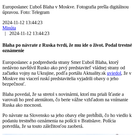
Europoslanec Ľuboš Blaha v Moskve. Fotografia prešla digitálnou
úpravou. Foto: Telegram
2024-11-12 13:44:23
Minúta
|
2024-11-12 13:44:23
Blaha po návrate z Ruska tvrdí, že mu ide o život. Podal trestné
oznámenie
Europoslanec a podpredseda strany Smer Ľuboš Blaha, ktorý
nedávno navštívil Rusko ako prvý predstaviteľ vládnej strany od
začiatku vojny na Ukrajine, podľa portálu Aktuality.sk
uviedol
, že v
Moskve mu viacerí ruskí predstavitelia vyjadrili obavy o jeho
bezpečnosť.
Blaha povedal, že sa stretol s novinármi, ktorí mu priali šťastie a
varovali ho pred atentátom, čo berie vážne vzhľadom na vnímanie
Ruska ako mocnosti.
Po návrate na Slovensko sa jeho obavy ešte prehĺbili, čo ho viedlo k
podaniu trestného oznámenia na polícii v Bratislave. Polícia
potvrdila, že sa touto záležitosťou zaoberá.