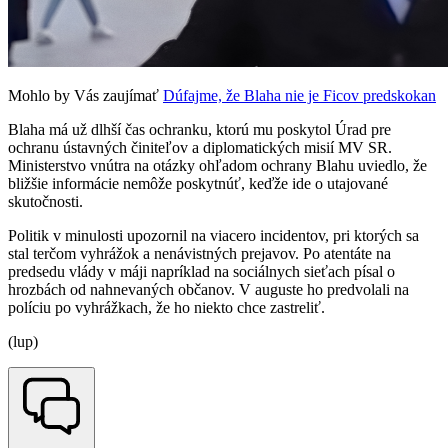
Mohlo by Vás zaujímať
Dúfajme, že Blaha nie je Ficov predskokan
Blaha má už dlhší čas ochranku, ktorú mu poskytol Úrad pre
ochranu ústavných činiteľov a diplomatických misií MV SR.
Ministerstvo vnútra na otázky ohľadom ochrany Blahu uviedlo, že
bližšie informácie nemôže poskytnúť, keďže ide o utajované
skutočnosti.
Politik v minulosti upozornil na viacero incidentov, pri ktorých sa
stal terčom vyhrážok a nenávistných prejavov. Po atentáte na
predsedu vlády v máji napríklad na sociálnych sieťach písal o
hrozbách od nahnevaných občanov. V auguste ho predvolali na
políciu po vyhrážkach, že ho niekto chce zastreliť.
(lup)