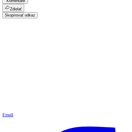
Komentáre
Zdielať
Skopírovať odkaz
Email