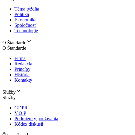
Téma týždňa
Politika
Ekonomika
Spoločnosť
Technológie
O Štandarde
O Štandarde
Firma
Redakcia
Princípy
História
Kontakty
Služby
Služby
GDPR
V.O.P
Podmienky používania
Kódex diskusií