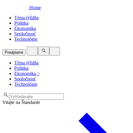
Home
Téma týždňa
Politika
Ekonomika
Spoločnosť
Technológie
Predplatné
Téma týždňa
Politika
Ekonomika
>
Spoločnosť
Technológie
Vitajte na Štandarde