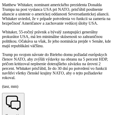
Matthew Whitaker, nominant amerického prezidenta Donalda
Trumpa na post vyslanca USA pri NATO, prisľúbil posilnenie
aliancie a uistenie o americkej oddanosti Severoatlantickej aliancii.
Whitaker uviedol, že v prípade potvrdenia vo funkcii sa zameria na
bezpečnosť Američanov a zachovanie vedúcej úlohy USA.
Whitaker, 55-ročný právnik a bývalý zastupujúci generálny
prokurátor USA, má len minimálne skúsenosti so zahraničnou
politikou. Očakáva sa však, že jeho nominácia prejde v Senáte, kde
majú republikáni väčšinu.
Trump po svojom návrate do Bieleho domu požiadal európskych
členov NATO, aby zvýšili výdavky na obranu na 5 percent HDP,
pričom kritizoval neplnenie doterajšieho záväzku na úrovni 2
percent. Whitaker prisľúbil, že do 30 dní po potvrdení vo funkcii
navštívi všetky členské krajiny NATO, aby o tejto požiadavke
rokoval.
(tasr, mm)