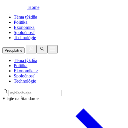
Home
Téma týždňa
Politika
Ekonomika
Spoločnosť
Technológie
Predplatné
Téma týždňa
Politika
Ekonomika
>
Spoločnosť
Technológie
Vitajte na Štandarde