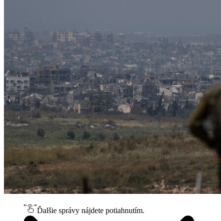
Ďalšie správy nájdete potiahnutím.