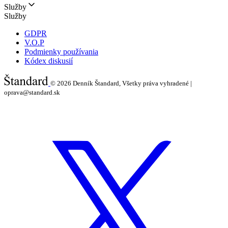
Služby
Služby
GDPR
V.O.P
Podmienky používania
Kódex diskusií
© 2026
Denník Štandard, Všetky práva vyhradené |
oprava@standard.sk