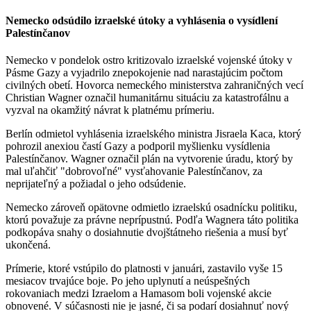
Nemecko odsúdilo izraelské útoky a vyhlásenia o vysídlení
Palestínčanov
Nemecko v pondelok ostro kritizovalo izraelské vojenské útoky v
Pásme Gazy a vyjadrilo znepokojenie nad narastajúcim počtom
civilných obetí. Hovorca nemeckého ministerstva zahraničných vecí
Christian Wagner označil humanitárnu situáciu za katastrofálnu a
vyzval na okamžitý návrat k platnému prímeriu.
Berlín odmietol vyhlásenia izraelského ministra Jisraela Kaca, ktorý
pohrozil anexiou častí Gazy a podporil myšlienku vysídlenia
Palestínčanov. Wagner označil plán na vytvorenie úradu, ktorý by
mal uľahčiť "dobrovoľné" vysťahovanie Palestínčanov, za
neprijateľný a požiadal o jeho odsúdenie.
Nemecko zároveň opätovne odmietlo izraelskú osadnícku politiku,
ktorú považuje za právne neprípustnú. Podľa Wagnera táto politika
podkopáva snahy o dosiahnutie dvojštátneho riešenia a musí byť
ukončená.
Prímerie, ktoré vstúpilo do platnosti v januári, zastavilo vyše 15
mesiacov trvajúce boje. Po jeho uplynutí a neúspešných
rokovaniach medzi Izraelom a Hamasom boli vojenské akcie
obnovené. V súčasnosti nie je jasné, či sa podarí dosiahnuť nový