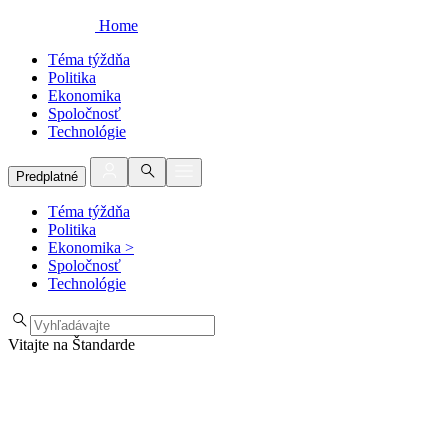
Home
Téma týždňa
Politika
Ekonomika
Spoločnosť
Technológie
Predplatné
Téma týždňa
Politika
Ekonomika
>
Spoločnosť
Technológie
Vitajte na Štandarde