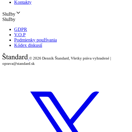
Kontakty
Služby
Služby
GDPR
V.O.P
Podmienky používania
Kódex diskusií
© 2026
Denník Štandard, Všetky práva vyhradené |
oprava@standard.sk