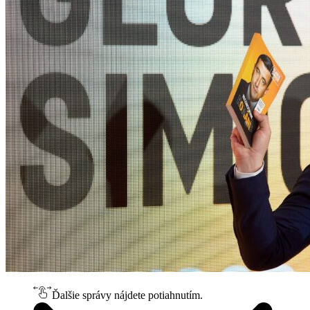
Ďalšie správy nájdete potiahnutím.