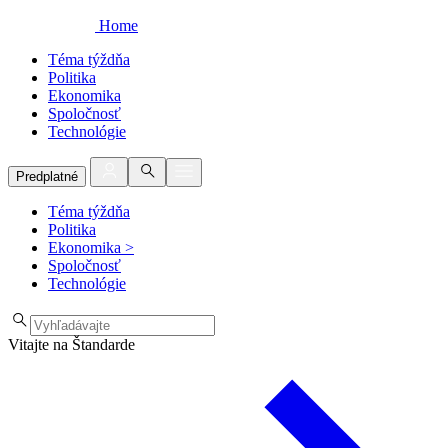
Home
Téma týždňa
Politika
Ekonomika
Spoločnosť
Technológie
Predplatné
Téma týždňa
Politika
Ekonomika
>
Spoločnosť
Technológie
Vitajte na Štandarde