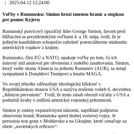
|
2025-04-12 12:24:00
Voľby v Rumunsku: Simion hrozí zmenou hraníc a stopkou
pre pomoc Kyjevu
Rumunský pravicový opozičný líder George Simion, favorit pred
blížiacimi sa prezidentskými voľbami 4. a 18. mája, tvrdí, že je
jediným kandidátom schopným zabrániť potenciálnemu stiahnutiu
amerických vojakov z krajiny.
Rumunsko, člen EÚ a NATO, opakuje voľby po tom, čo ich
ústavný súd anuloval pre obvinenia z ruského zasahovania. Simion,
ktorý vedie stranu Aliancia za jednotu Rumunov (AUR), sa netají
sympatiami k Donaldovi Trumpovi a hnutiu MAGA.
Vo svojej rétorike zdôrazňuje ideologickú blízkosť s
Republikánskou stranou USA a nazýva zrušenie volieb 6. decembra
„štátnym prevratom“. Tvrdí, že tento zásah ohrozil vzťahy s USA a
podnietil úvahy o znížení americkej vojenskej prítomnosti.
Simion je známy expanzívnymi názormi, napríklad podporou
obnovenia hraníc Rumunska spred druhej svetovej vojny. Je
personou non grata v Moldavsku a na Ukrajine, ktoré označuje za
obete „sovietskych reflexov“.