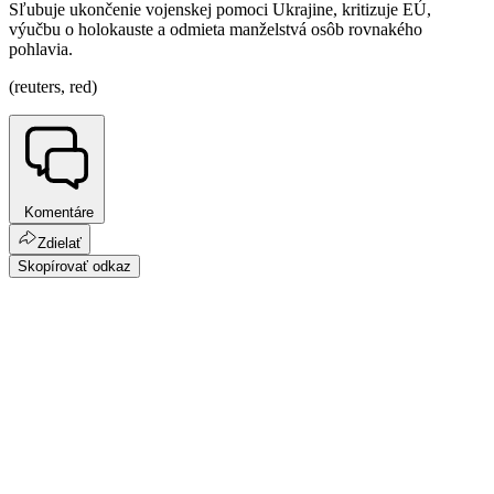
Sľubuje ukončenie vojenskej pomoci Ukrajine, kritizuje EÚ,
výučbu o holokauste a odmieta manželstvá osôb rovnakého
pohlavia.
(reuters, red)
Komentáre
Zdielať
Skopírovať odkaz