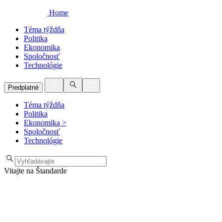
Home
Téma týždňa
Politika
Ekonomika
Spoločnosť
Technológie
Predplatné
Téma týždňa
Politika
Ekonomika
>
Spoločnosť
Technológie
Vitajte na Štandarde