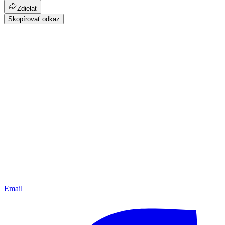
Zdielať
Skopírovať odkaz
Email