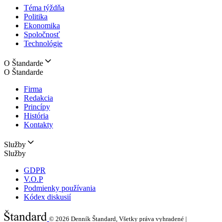
Téma týždňa
Politika
Ekonomika
Spoločnosť
Technológie
O Štandarde
O Štandarde
Firma
Redakcia
Princípy
História
Kontakty
Služby
Služby
GDPR
V.O.P
Podmienky používania
Kódex diskusií
© 2026
Denník Štandard, Všetky práva vyhradené |