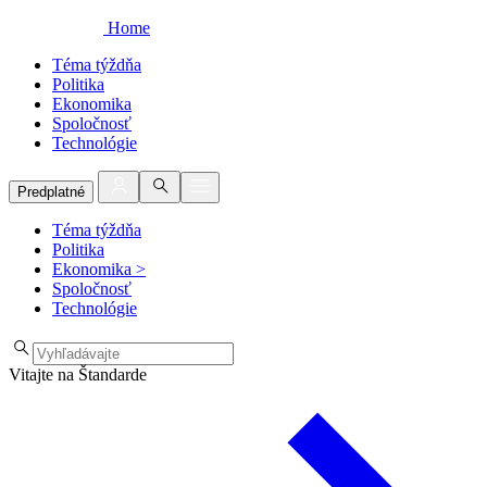
Home
Téma týždňa
Politika
Ekonomika
Spoločnosť
Technológie
Predplatné
Téma týždňa
Politika
Ekonomika
>
Spoločnosť
Technológie
Vitajte na Štandarde