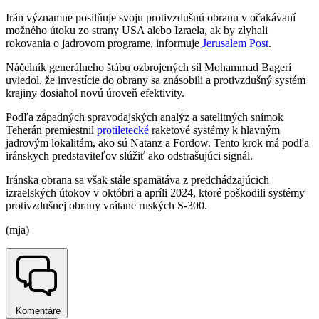
Irán významne posilňuje svoju protivzdušnú obranu v očakávaní
možného útoku zo strany USA alebo Izraela, ak by zlyhali
rokovania o jadrovom programe, informuje
Jerusalem Post
.
Náčelník generálneho štábu ozbrojených síl Mohammad Bagerí
uviedol, že investície do obrany sa znásobili a protivzdušný systém
krajiny dosiahol novú úroveň efektivity.
Podľa západných spravodajských analýz a satelitných snímok
Teherán premiestnil
protiletecké
raketové systémy k hlavným
jadrovým lokalitám, ako sú Natanz a Fordow. Tento krok má podľa
iránskych predstaviteľov slúžiť ako odstrašujúci signál.
Iránska obrana sa však stále spamätáva z predchádzajúcich
izraelských útokov v októbri a apríli 2024, ktoré poškodili systémy
protivzdušnej obrany vrátane ruských S-300.
(mja)
Komentáre